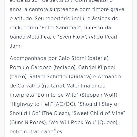
exibe às 23h de
sexta
(31). Com apenas 13
anos, a cantora surpreende com timbre grave
e atitude. Seu repertório inclui clássicos do
rock, como “Enter Sandman”, sucesso da
banda Metallica, e “Even Flow”,
hit
do Pearl
Jam.
Acompanhada por Caio Storni (bateria),
Romulo Cardoso (teclado), Gabriel Klippel
(baixo), Rafael Schiffler (guitarra) e Armando
de Carvalho (guitarra), Valentina ainda
interpreta “Born to be Wild” (Steppen Wolf),
“Highway to Hell” (AC/DC), “Should I Stay or
Should I Go” (The Clash), “Sweet Child of Mine”
(Guns’N’Roses), “We Will Rock You” (Queen),
entre outras canções.