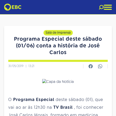
Sala de Imprensa
Programa Especial deste sábado
(01/06) conta a história de José
Carlos
31/05/2019
|
13:21
O
Programa Especial
deste
sábado
(01), que
vai ao ar às 12h30 na
TV Brasil
, foi conhecer
José Carlos Morais, formado em medicina,