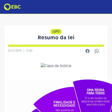
LGPD
Resumo da lei
21/11/2019
|
17:43