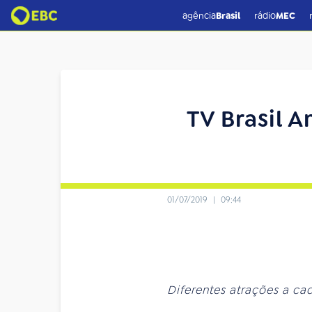
agência
Brasil
rádio
MEC
TV Brasil 
01/07/2019
|
09:44
Diferentes atrações a c