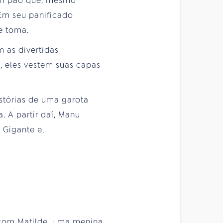
um pão que, mesmo
 Em seu panificado
e toma.
m as divertidas
, eles vestem suas capas
tórias de uma garota
. A partir daí, Manu
 Gigante e,
r com Matilde, uma menina