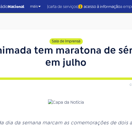
|
|
rádio
Nacional
carta de serviços
acesso à informação
a emp
mais
Sala de Imprensa
Animada tem maratona de séri
em julho
c
ada dia da semana marcam as comemorações de dois a