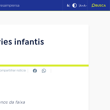
|
|
resa
imprensa
♿
A+
A-
BUSCA
es infantis
ompartilhar notícia
nos da faixa