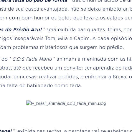
meira fatia do pão de forma
"
traz o humor ácido de 
usa de sua casca avantajada, não se deixa embolorar.
rir com bom humor os bolos que leva e os caldos qu
es do Prédio Azul
" será exibida nas quartas-feiras, co
migos inseparáveis Tom, Mila e Capim. A cada episódio
dam problemas misteriosos que surgem no prédio.
s do "
S.O.S Fada Manu
" animam a meninada com as his
tras, até que recebeu um convite: ser aprendiz de fada
dar princesas, realizar pedidos, e enfrentar a Bruxa, o
ria falta de habilidade como fada.
Papel
", exibida nas sextas, a garotada vai se esbalda