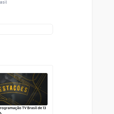
asil
rogramação TV Brasil de 13
6