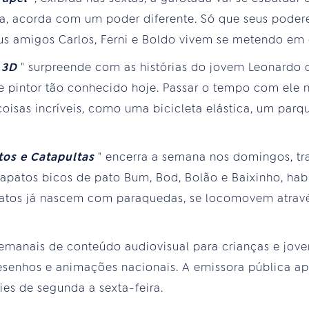
dia, acorda com um poder diferente. Só que seus pode
 seus amigos Carlos, Ferni e Boldo vivem se metendo em
 3D
" surpreende com as histórias do jovem Leonardo d
 e pintor tão conhecido hoje. Passar o tempo com ele
oisas incríveis, como uma bicicleta elástica, um par
tos e Catapultas
" encerra a semana nos domingos, tr
rapatos bicos de pato Bum, Bod, Bolão e Baixinho, hab
apatos já nascem com paraquedas, se locomovem atravé
manais de conteúdo audiovisual para crianças e joven
desenhos e animações nacionais. A emissora pública ap
ies de segunda a sexta-feira.