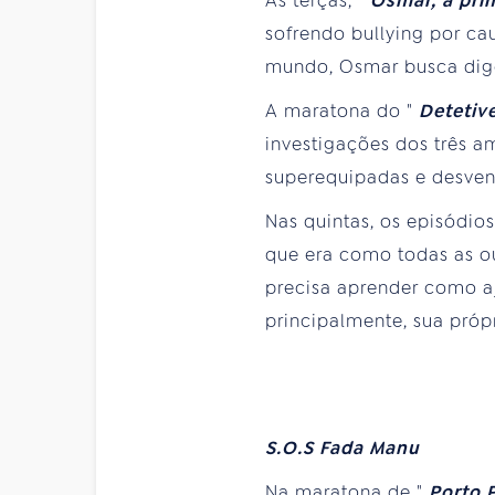
Às terças, "
Osmar, a pri
sofrendo bullying por ca
mundo, Osmar busca dige
A maratona do "
Detetiv
investigações dos três a
superequipadas e desven
Nas quintas, os episódio
que era como todas as ou
precisa aprender como aju
principalmente, sua próp
S.O.S Fada Manu
Na maratona de "
Porto 