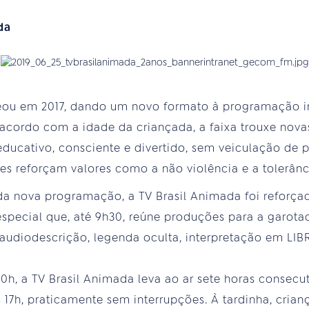
da
reou em 2017, dando um novo formato à programação i
 acordo com a idade da criançada, a faixa trouxe nov
ducativo, consciente e divertido, sem veiculação de 
s reforçam valores como a não violência e a tolerânci
da nova programação, a TV Brasil Animada foi reforçada
special que, até 9h30, reúne produções para a garota
 audiodescrição, legenda oculta, interpretação em LI
10h, a TV Brasil Animada leva ao ar sete horas consecu
s 17h, praticamente sem interrupções. À tardinha, crian