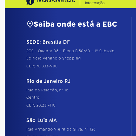
TRANSPARÊNCIA
Informação
Saiba onde está a EBC
SEDE: Brasília DF
SCS - Quadra 08 - Bloco B 50/60 - 1º Subsolo
Edifício Venâncio Shopping
CEP: 70.333-900
Rio de Janeiro RJ
Rua da Relação, nº 18
Centro
CEP: 20.231-110
São Luís MA
Rua Armando Vieira da Silva, nº 126