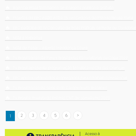
Agência Brasil tem banco de imagens público e gratuito
Projetos da EBC estão entre os vencedores do Prêmio Neusa Maria
EBC participa do IV Concurso de Boas Práticas da Rede de Ouvidoria
Nota à Imprensa
Nota de Pesar – Alberto Mendonça Coura
TV Brasil transmite Peru x Brasil pelas Eliminatórias da Copa 2022
TV Brasil apresenta programação temática no Dia das Crianças
EBC aprova retorno dos empregados para o trabalho presencial
TV Brasil transmite Série D do Campeonato Brasileiro
TV Brasil é finalista do Prêmio CNT de Jornalismo 2020
2
3
4
5
6
1
Acesso à