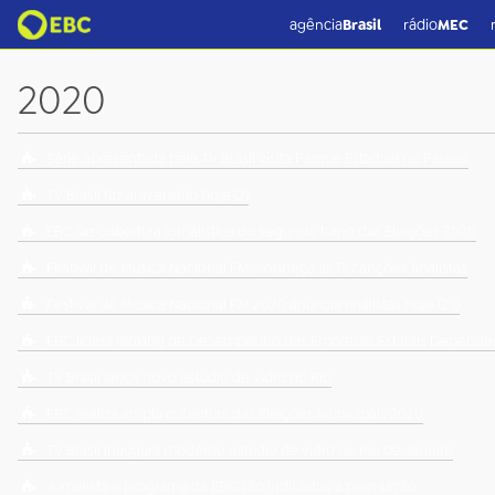
agência
Brasil
rádio
MEC
2020
Série apresentada pela TV Brasil visita Parque Estadual no Paraná
TV Brasil faz aniversário hoje (2)
EBC faz cobertura jornalística do segundo turno das Eleições 2020
Festival de Música Nacional FM: conheça as 12 canções finalistas
Festival de Música Nacional FM 2020 anuncia finalistas hoje (23)
EBC lidera ranking de Desempenho das Empresas Estatais Depende
TV Brasil lança novo estúdio de vidro no Rio
EBC realiza ampla cobertura das Eleições Municipais 2020
TV Brasil inaugura moderno estúdio de vidro no Rio de Janeiro
Jornalista e programa da EBC são indicados à premiação