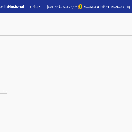
|
|
rádio
Nacional
carta de serviços
acesso à informação
a emp
mais
ntes