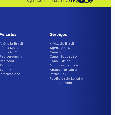
Siga-nos nas redes sociais
Veículos
Serviços
Agência Brasil
A Voz do Brasil
Rádio Nacional
Agência Gov
Rádio MEC
Canal Gov
Radioagência
Canal Educação
Nacional
Canal Libras
TV Brasil
Monitoramento e
TV Brasil
Análise de Mídia
Internacional
Rádio Gov
Publicidade Legal e
Licenciamento