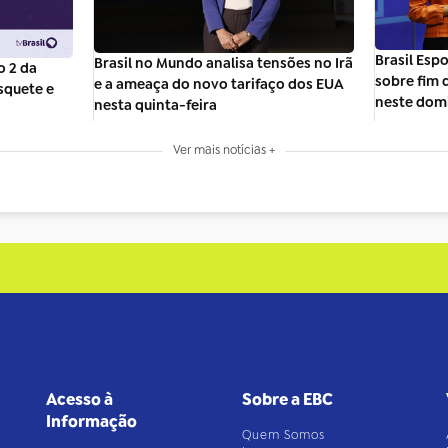
Brasil Esp
Brasil no Mundo analisa tensões no Irã
o 2 da
sobre fim
e a ameaça do novo tarifaço dos EUA
squete e
neste dom
nesta quinta-feira
Ver mais notícias +
Acesso à
Sobre a EBC
Informação
Quem Somos