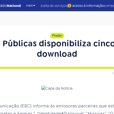
|
|
rádio
Nacional
carta de serviços
acesso à informação
a emp
mais
Prodav
Públicas disponibiliza cinc
download
c
nicação (EBC) informa às emissoras parceiras que est
etas e Sereias ”, “Identidade#Transvive”, "Missivas", "