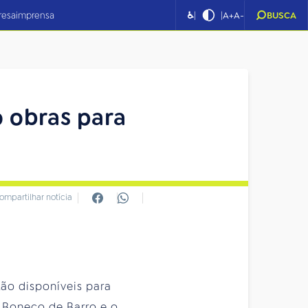
|
|
resa
imprensa
♿
A+
A-
BUSCA
o obras para
ompartilhar notícia
ão disponíveis para
O Boneco de Barro e o