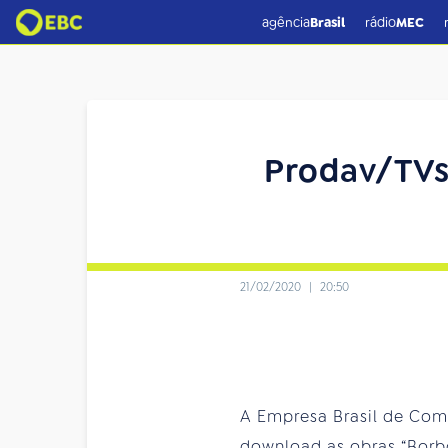
agência
Brasil
rádio
MEC
Prodav/TVs 
21/02/2020
|
20:50
A Empresa Brasil de Comu
download as obras “Borbol