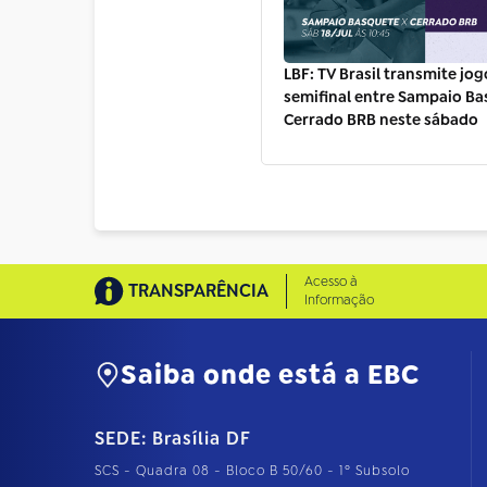
LBF: TV Brasil transmite jog
semifinal entre Sampaio Ba
Cerrado BRB neste sábado
Acesso à
TRANSPARÊNCIA
Informação
Saiba onde está a EBC
SEDE: Brasília DF
SCS - Quadra 08 - Bloco B 50/60 - 1º Subsolo