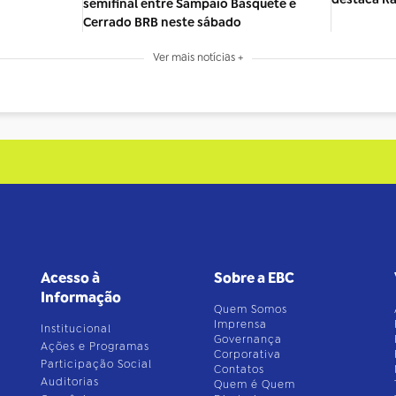
semifinal entre Sampaio Basquete e
Cerrado BRB neste sábado
Ver mais notícias +
Acesso à
Sobre a EBC
Informação
Quem Somos
Imprensa
Institucional
Governança
Ações e Programas
Corporativa
Participação Social
Contatos
Auditorias
Quem é Quem