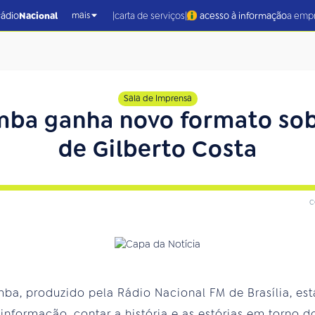
|
|
rádio
Nacional
carta de serviços
acesso à informação
a emp
mais
Sala de Imprensa
mba ganha novo formato so
de Gilberto Costa
c
a, produzido pela Rádio Nacional FM de Brasília, es
 informação, contar a história e as estórias em torno 