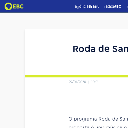
agência
Brasil
rádio
MEC
Roda de Sa
29/01/2020
|
10:01
O programa Roda de Samb
proposta é unir música e