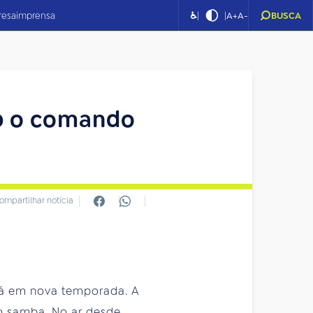
|
|
resa
imprensa
♿
A+
A-
BUSCA
b o comando
ompartilhar notícia
tá em nova temporada. A
do samba. No ar desde