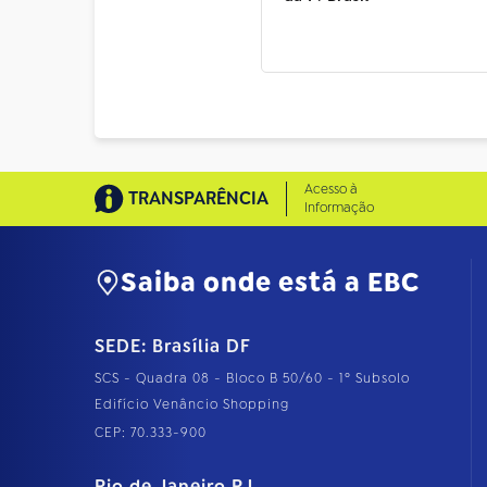
Acesso à
TRANSPARÊNCIA
Informação
Saiba onde está a EBC
SEDE: Brasília DF
SCS - Quadra 08 - Bloco B 50/60 - 1º Subsolo
Edifício Venâncio Shopping
CEP: 70.333-900
Rio de Janeiro RJ