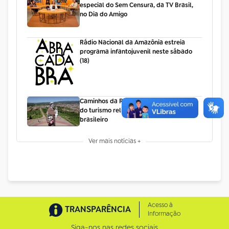
especial do Sem Censura, da TV Brasil,
no Dia do Amigo
Rádio Nacional da Amazônia estreia
programa infantojuvenil neste sábado
(18)
Caminhos da Reportagem destaca rota
do turismo religioso no Nordeste
brasileiro
Ver mais notícias +
Acesso à
TRANSPARÊNCIA
Informação
Siga-nos nas redes sociais