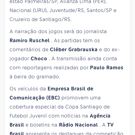
estão Palmeiras/SP, Alianza Lima (PER),
Nacional (URU), Juventude/RS, Santos/SP e
Cruzeiro de Santiago/RS.
A narração dos jogos será do jornalista
Ramiro Ruschel
. As partidas tem os
comentários de
Cléber Grabrauska
e do ex-
jogador
Choco
. A transmissão ainda conta
com reportagens realizadas por
Paulo Ramos
à beira do gramado.
Os veículos da
Empresa Brasil de
Comunicação (EBC)
promovem uma
cobertura especial da Copa Santiago de
Futebol Juvenil com notícias na
Agência
Brasil
e boletins na
Rádio Nacional
. A
TV
Brasil
apresenta os destaques da competição