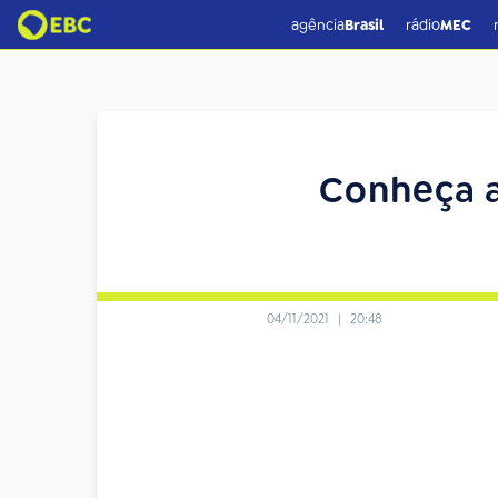
agência
Brasil
rádio
MEC
Conheça as
04/11/2021
|
20:48