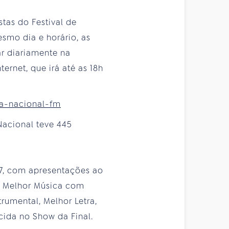
stas do Festival de
smo dia e horário, as
ar diariamente na
rnet, que irá até as 18h
ca-nacional-fm
Nacional teve 445
 27, com apresentações ao
aS Melhor Música com
trumental, Melhor Letra,
cida no Show da Final.