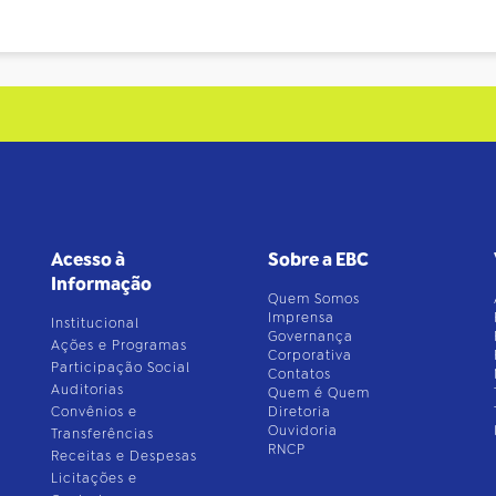
Acesso à
Sobre a EBC
Informação
Quem Somos
Imprensa
Institucional
Governança
Ações e Programas
Corporativa
Participação Social
Contatos
Auditorias
Quem é Quem
Convênios e
Diretoria
Ouvidoria
Transferências
RNCP
Receitas e Despesas
Licitações e