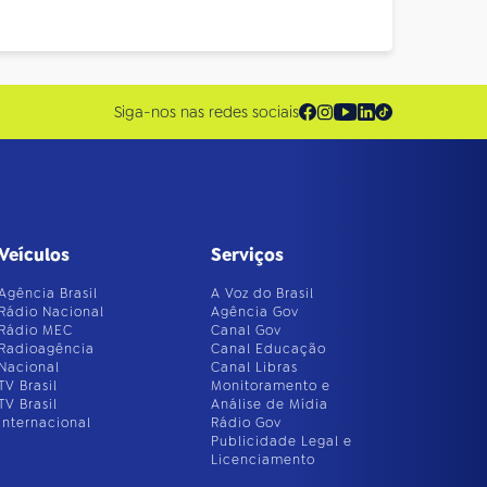
Siga-nos nas redes sociais
Veículos
Serviços
Agência Brasil
A Voz do Brasil
Rádio Nacional
Agência Gov
Rádio MEC
Canal Gov
Radioagência
Canal Educação
Nacional
Canal Libras
TV Brasil
Monitoramento e
TV Brasil
Análise de Mídia
Internacional
Rádio Gov
Publicidade Legal e
Licenciamento