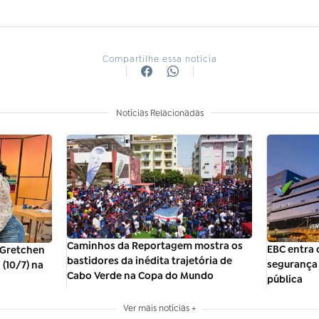
Compartilhe essa notícia
Notícias Relacionadas
Caminhos da Reportagem mostra os
EBC entra 
 Gretchen
bastidores da inédita trajetória de
segurança 
(10/7) na
Cabo Verde na Copa do Mundo
pública
Ver mais notícias +