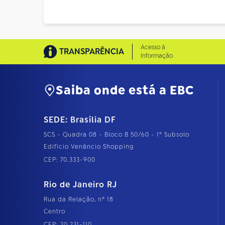
Acesso à
TRANSPARÊNCIA
Informação
Saiba onde está a EBC
SEDE: Brasília DF
SCS - Quadra 08 - Bloco B 50/60 - 1º Subsolo
Edifício Venâncio Shopping
CEP: 70.333-900
Rio de Janeiro RJ
Rua da Relação, nº 18
Centro
CEP: 20.231-110