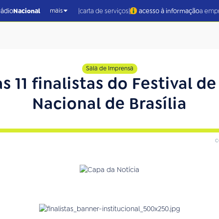
|
|
rádio
Nacional
carta de serviços
acesso à informação
a emp
mais
Sala de Imprensa
 11 finalistas do Festival d
Nacional de Brasília
c