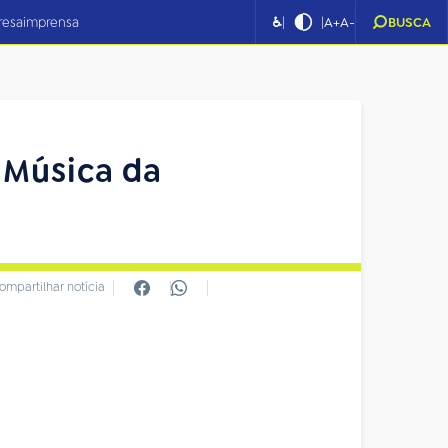
|
|
resa
imprensa
♿
A+
A-
BUSCA
e Música da
ompartilhar notícia