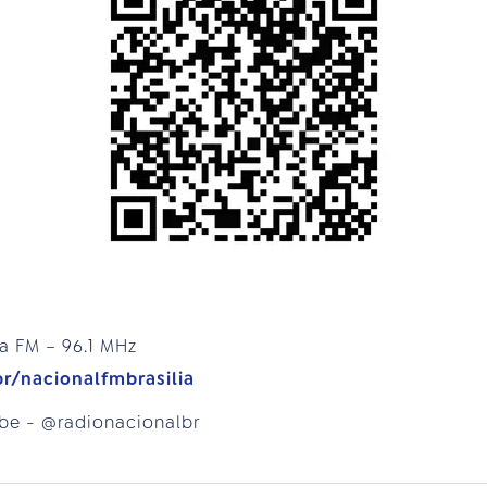
ia FM – 96.1 MHz
br/nacionalfmbrasilia
ube - @radionacionalbr