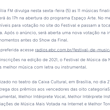
ia FM divulga nesta sexta-feira (5) as 11 músicas finali
erá às 17h na abertura do programa Espaço Arte. No me
níveis para votação no site do Festival e passam a toc
 Após o anúncio, será aberta uma nova votação na inte
momentos antes do Show da Final.
 preferida acesse
radios.ebc.com.br/festival-de-musi
scrições na edição de 2021, o Festival de Música da 
s melhor música com letra ou instrumental.
izado no teatro da Caixa Cultural, em Brasília, no dia
 entrega dos prêmios aos vencedores das oito categori
rumental, Melhor Intérprete Vocal, Melhor Intérprete Ins
iações de Música Mais Votada na Internet e Melhor Tor