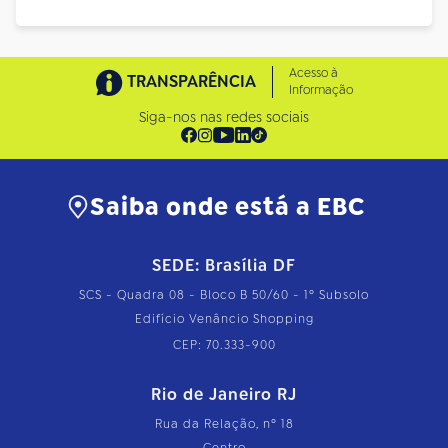
Acesso à
TRANSPARÊNCIA
Informação
Siga-nos nas redes sociais
Saiba onde está a EBC
SEDE: Brasília DF
SCS - Quadra 08 - Bloco B 50/60 - 1º Subsolo
Edifício Venâncio Shopping
CEP: 70.333-900
Rio de Janeiro RJ
Rua da Relação, nº 18