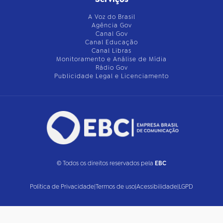
A Voz do Brasil
Agência Gov
Canal Gov
Canal Educação
Canal Libras
Monitoramento e Análise de Mídia
Rádio Gov
Publicidade Legal e Licenciamento
© Todos os direitos reservados pela
EBC
Política de Privacidade
|
Termos de uso
|
Acessibilidade
|
LGPD