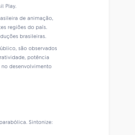
l Play.
rasileira de animação,
es regiões do país.
uções brasileiras.
público, são observados
ratividade, potência
s no desenvolvimento
arabólica. Sintonize: