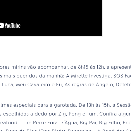
ores mirins vão acompanhar, de 8h15 às 12h, a apresen
 mais queridos da manhã: A Mirette Investiga, SOS Fa
Luna, Meu Cavaleiro e Eu, As regras de Ângelo, Deteti
lmes especiais para a garotada. De 13h às 15h, a Sessã
 escolhidas a dedo por Zig, Pong e Tum. Confira algu
eafood – Um Peixe Fora D´Água, Big Pai, Big Filho, En