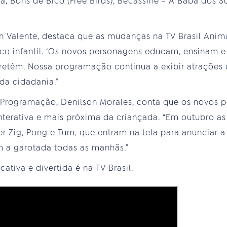
a, Bons de Bico (Free Birds), Becassine - A Babá dos
en Valente, destaca que as mudanças na TV Brasil Ani
ico infantil. ‘Os novos personagens educam, ensinam
retêm. Nossa programação continua a exibir atrações
 da cidadania.”
 Programação, Denilson Morales, conta que os novos 
nterativa e mais próxima da criançada. “Em outubro as
r Zig, Pong e Tum, que entram na tela para anunciar 
 a garotada todas as manhãs.”
ativa e divertida é na TV Brasil.