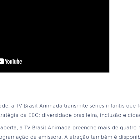
de, a TV Brasil Animada transmite séries infantis que
ratégia da EBC: diversidade brasileira, inclusão e cida
V aberta, a TV Brasil Animada preenche mais de quatro 
ogramação da emissora. A atração também é disponibi