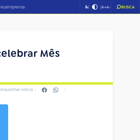
|
|
resa
imprensa
♿
A+
A-
BUSCA
celebrar Mês
ompartilhar notícia