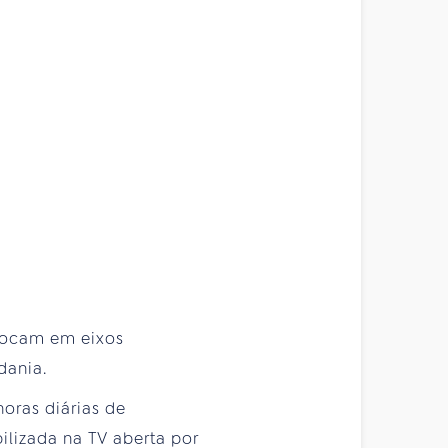
 focam em eixos
dania.
horas diárias de
lizada na TV aberta por