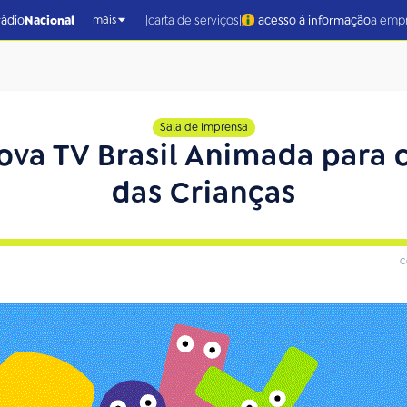
|
|
rádio
Nacional
carta de serviços
acesso à informação
a emp
mais
Sala de Imprensa
ova TV Brasil Animada para 
das Crianças
c