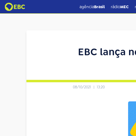
agência
Brasil
rádio
MEC
EBC lança n
08/10/2021
|
13:20