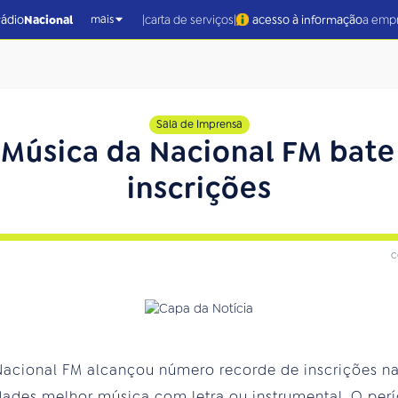
|
|
rádio
Nacional
carta de serviços
acesso à informação
a emp
mais
Sala de Imprensa
e Música da Nacional FM bate
inscrições
c
Nacional FM alcançou número recorde de inscrições n
dades melhor música com letra ou instrumental. O perí