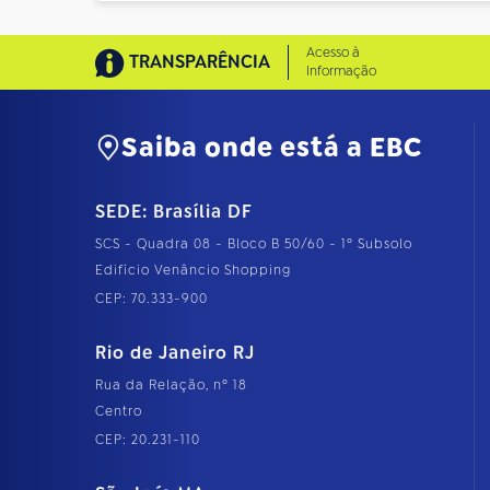
Acesso à
TRANSPARÊNCIA
Informação
Saiba onde está a EBC
SEDE: Brasília DF
SCS - Quadra 08 - Bloco B 50/60 - 1º Subsolo
Edifício Venâncio Shopping
CEP: 70.333-900
Rio de Janeiro RJ
Rua da Relação, nº 18
Centro
CEP: 20.231-110