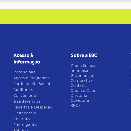
Acesso à
Sobre a EBC
Informação
Quem Somos
Imprensa
Institucional
Governança
Ações e Programas
Corporativa
Participação Social
Contatos
Auditorias
Quem é Quem
Convênios e
Diretoria
Ouvidoria
Transferências
RNCP
Receitas e Despesas
Licitações e
Contratos
Empregados
Públicos