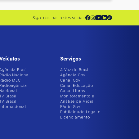
Siga-nos nas redes sociais
Veículos
Serviços
Agência Brasil
A Voz do Brasil
Rádio Nacional
Agência Gov
Rádio MEC
Canal Gov
Radioagência
Canal Educação
Nacional
Canal Libras
TV Brasil
Monitoramento e
TV Brasil
Análise de Mídia
Internacional
Rádio Gov
Publicidade Legal e
Licenciamento