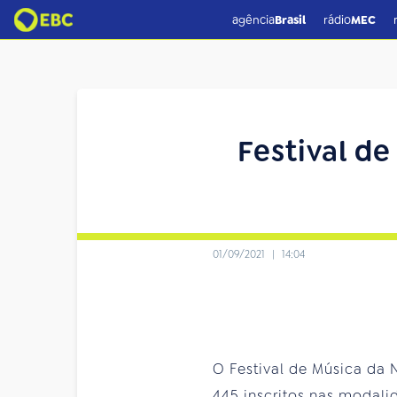
agência
Brasil
rádio
MEC
Festival d
01/09/2021
|
14:04
O Festival de Música da 
445 inscritos nas modali