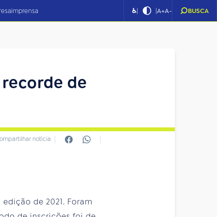
|
|
resa
imprensa
♿
A+
A-
BUSCA
 recorde de
ompartilhar notícia
a edição de 2021. Foram
odo de inscrições foi de