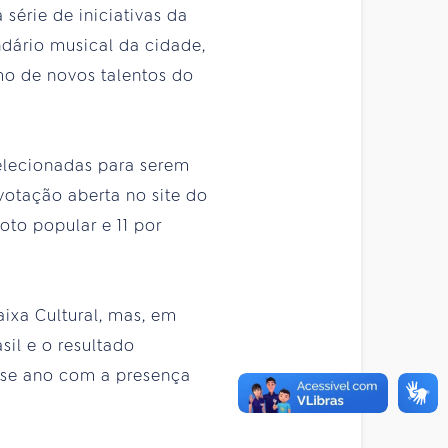
série de iniciativas da
ndário musical da cidade,
mo de novos talentos do
selecionadas para serem
votação aberta no site do
voto popular e 11 por
aixa Cultural, mas, em
sil e o resultado
sse ano com a presença