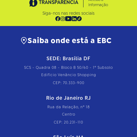
TRANSPARÊNCIA
Informação
Siga-nos nas redes sociais
Saiba onde está a EBC
SEDE: Brasília DF
SCS - Quadra 08 - Bloco B 50/60 - 1º Subsolo
Edifício Venâncio Shopping
CEP: 70.333-900
Rio de Janeiro RJ
Rua da Relação, nº 18
Centro
CEP: 20.231-110