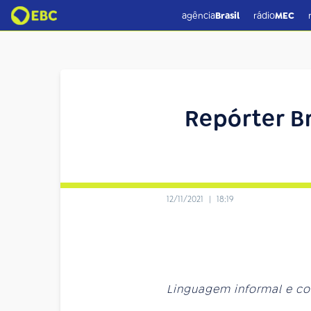
agência
Brasil
rádio
MEC
Repórter B
12/11/2021
|
18:19
Linguagem informal e cob