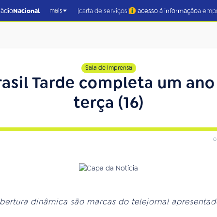
|
|
rádio
Nacional
carta de serviços
acesso à informação
a emp
mais
Sala de Imprensa
rasil Tarde completa um ano 
terça (16)
c
ertura dinâmica são marcas do telejornal apresentado