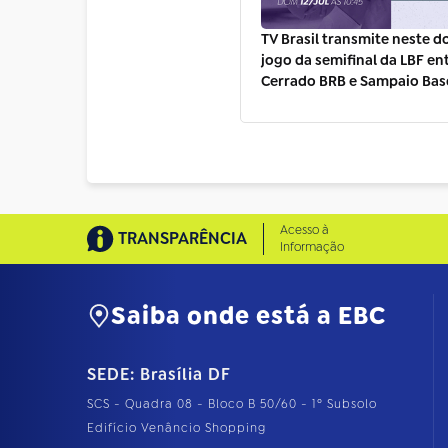
TV Brasil transmite neste 
jogo da semifinal da LBF en
Cerrado BRB e Sampaio Bas
Acesso à
TRANSPARÊNCIA
Informação
Saiba onde está a EBC
SEDE: Brasília DF
SCS - Quadra 08 - Bloco B 50/60 - 1º Subsolo
Edifício Venâncio Shopping