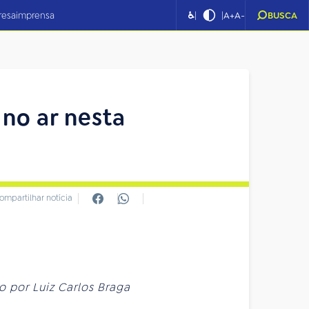
|
|
resa
imprensa
♿
A+
A-
BUSCA
no ar nesta
ompartilhar notícia
 por Luiz Carlos Braga