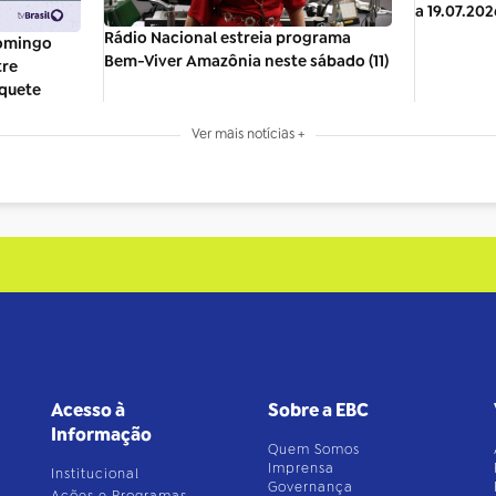
a 19.07.202
Rádio Nacional estreia programa
domingo
Bem-Viver Amazônia neste sábado (11)
tre
quete
Ver mais notícias +
Acesso à
Sobre a EBC
Informação
Quem Somos
Imprensa
Institucional
Governança