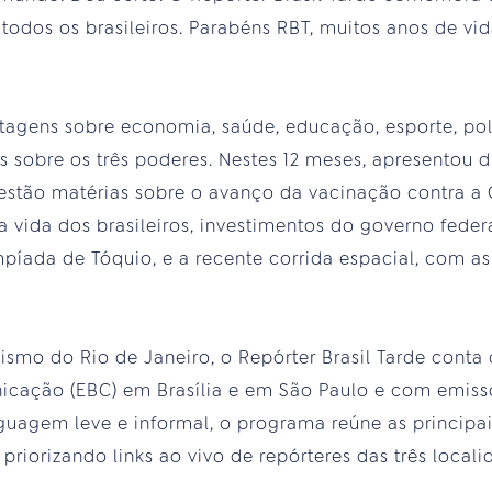
 todos os brasileiros. Parabéns RBT, muitos anos de vi
agens sobre economia, saúde, educação, esporte, polít
s sobre os três poderes. Nestes 12 meses, apresentou 
 estão matérias sobre o avanço da vacinação contra a C
vida dos brasileiros, investimentos do governo federal
mpíada de Tóquio, e a recente corrida espacial, com as
ismo do Rio de Janeiro, o Repórter Brasil Tarde conta
cação (EBC) em Brasília e em São Paulo e com emisso
guagem leve e informal, o programa reúne as principai
riorizando links ao vivo de repórteres das três localid