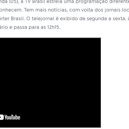
nda (05), a TV Brasil estreia uma programação diferen
onhecem. Tem mais notícias, com volta dos jornais lo
er Brasil. O telejornal é exibido de segunda a sexta, à
rio e passa para as 12h15.