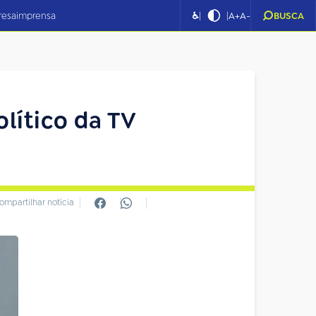
|
|
resa
imprensa
♿
A+
A-
BUSCA
lítico da TV
ompartilhar notícia