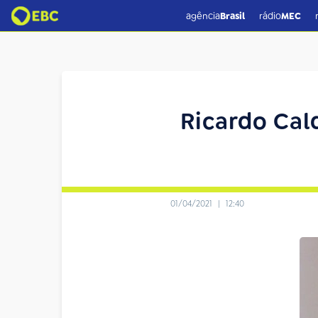
agência
Brasil
rádio
MEC
Ricardo Cal
01/04/2021
|
12:40