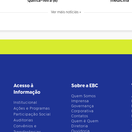
quinta-feira (6)
medicina
Ver mais notícias +
Acesso à
Sobre a EBC
Informação
Quem Somos
Imprensa
Institucional
Governança
Ações e Programas
Corporativa
Participação Social
Contatos
Auditorias
Quem é Quem
Convênios e
Diretoria
Ouvidoria