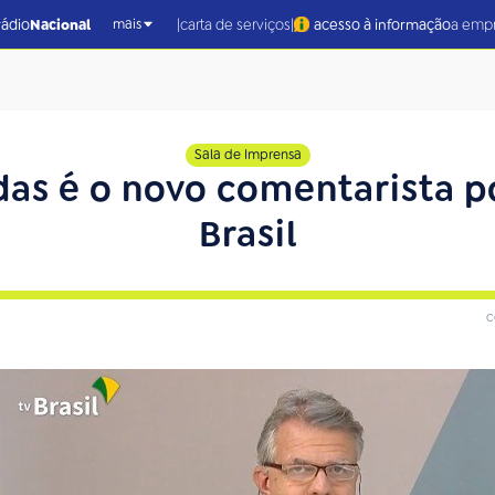
|
|
rádio
Nacional
carta de serviços
acesso à informação
a emp
mais
Sala de Imprensa
das é o novo comentarista po
Brasil
c