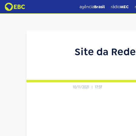
agência
Brasil
rádio
MEC
Site da Rede
10/11/2021
|
17:37