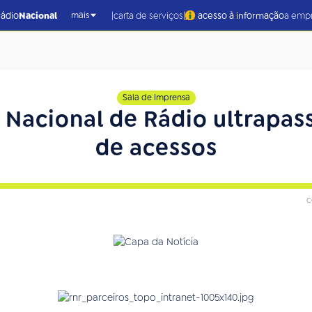
|
|
rádio
Nacional
carta de serviços
acesso à informação
a emp
mais
Sala de Imprensa
 Nacional de Rádio ultrapas
de acessos
c