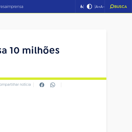
|
|
resa
imprensa
♿
A+
A-
BUSCA
sa 10 milhões
ompartilhar notícia