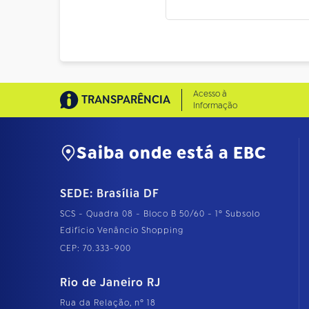
Acesso à
TRANSPARÊNCIA
Informação
Saiba onde está a EBC
SEDE: Brasília DF
SCS - Quadra 08 - Bloco B 50/60 - 1º Subsolo
Edifício Venâncio Shopping
CEP: 70.333-900
Rio de Janeiro RJ
Rua da Relação, nº 18