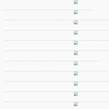
Jornalista da EBC conquista Prêmio Mulheres Raras 2022
Festival de Música 100 anos de Rádio anuncia vencedores em show 
TV Brasil completa 15 anos e se consolida no quinto lugar de audiênc
Caminhos da Reportagem vence Prêmio NHR Brasil de Jornalismo 
EBC é agraciada com medalha alusiva aos 100 anos do Rádio no Bras
Jornalistas da EBC concorrem ao Prêmio Mulheres Raras 2022
EBC participa de Sessão Solene para celebrar os 100 anos de Rádio
Veículos da EBC apresentam Caiu no Enem com segundo dia de pro
Agência Brasil concorre à premiação na área do jornalismo tecnológ
Veículos da EBC transmitem Caiu no Enem com a correção das prov