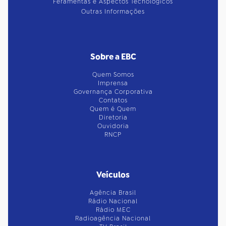
Feramentas e Aspectos Tecnológicos
Outras Informações
Sobre a EBC
Quem Somos
Imprensa
Governança Corporativa
Contatos
Quem é Quem
Diretoria
Ouvidoria
RNCP
Veículos
Agência Brasil
Rádio Nacional
Rádio MEC
Radioagência Nacional