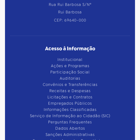
Rua Rui Barbosa S/Nº
Rui Barbosa
CEP: 69640-000
Acesso à Informação
Institucional
Ações e Programas
Participação Social
Auditorias
Convênios e Transferências
Receitas e Despesas
Licitações e Contratos
Empregados Públicos
Informações Classificadas
Serviço de Informação ao Cidadão (SIC)
Perguntas Frequentes
Dados Abertos
Sanções Administrativas