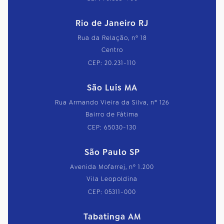
Rio de Janeiro RJ
Rua da Relação, nº 18
Centro
CEP: 20.231-110
São Luís MA
Rua Armando Vieira da Silva, nº 126
Bairro de Fátima
CEP: 65030-130
São Paulo SP
Avenida Mofarrej, nº 1.200
Vila Leopoldina
CEP: 05311-000
Tabatinga AM