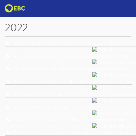
2022
TV Brasil e Rádios da EBC apresentam musicais para celebrar o Ano
Veículos da EBC realizam ampla cobertura da posse presidencial
TV Brasil e Rádios da EBC apresentam programação especial natalin
EBC é novamente nível 1 em indicador de governança corporativa
Rádio Nacional do Alto Solimões festeja 16 anos com atrações espec
Série documental da TV Brasil ganha reconhecimento em festival
TV Brasil amplia alcance do sinal digital em 24 cidades do país
EBC é homenageada por contribuição para avanços da tecnologia 