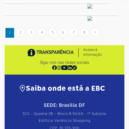
TV Brasil RNCP consolida 5ª posição na audiência do PNT
EBC tem recorde de audiência na cobertura das Eleições 2022
2
3
4
5
6
7
8
1
Acesso à
TRANSPARÊNCIA
Informação
Siga-nos nas redes sociais
Saiba onde está a EBC
SEDE: Brasília DF
SCS - Quadra 08 - Bloco B 50/60 - 1º Subsolo
Edifício Venâncio Shopping
CEP: 70.333-900