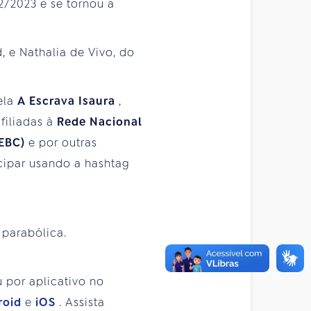
/2023 e se tornou a
 e Nathalia de Vivo, do
vela
A Escrava Isaura
,
filiadas à
Rede Nacional
(EBC)
e por outras
cipar usando a hashtag
 parabólica.
 por aplicativo no
roid
e
iOS
. Assista