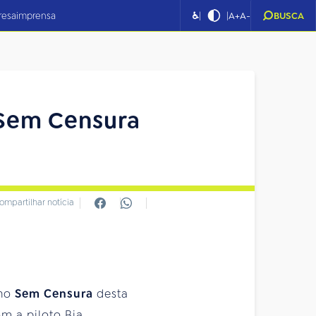
|
|
resa
imprensa
♿
A+
A-
BUSCA
 Sem Censura
ompartilhar notícia
 no
Sem Censura
desta
m a piloto Bia