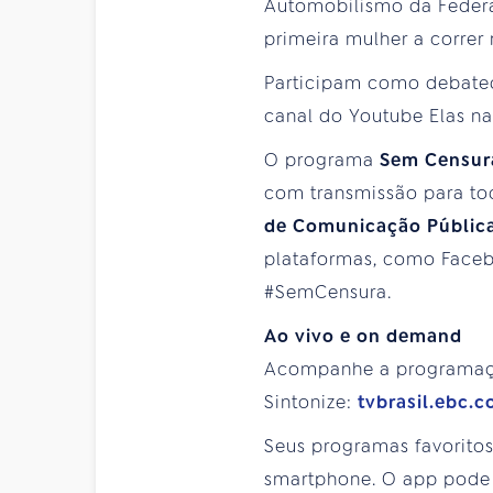
Automobilismo da Federa
primeira mulher a correr
Participam como debatedo
canal do Youtube Elas na 
O programa
Sem Censu
com transmissão para tod
de Comunicação Públic
plataformas, como Facebo
#SemCensura.
Ao vivo e on demand
Acompanhe a programa
Sintonize:
tvbrasil.ebc.
Seus programas favorito
smartphone. O app pode 