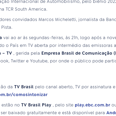
ção Internacional de Automobilismo, pelo biênio 2022
 na TCR South America.
res convidados Marcos Micheletti, jornalista da Band,
Pista.
ra
vai ao ar às segundas-feiras, às 21h, logo após a no
o o País em TV aberta por intermédio das emissoras a
a – TV
, gerida pela
Empresa Brasil de Comunicação 
ok, Twitter e Youtube, por onde o público pode parti
ção da
TV Brasil
pelo canal aberto, TV por assinatura e
com.br/comosintonizar
s estão no
TV Brasil Play
, pelo site
play.ebc.com.br
ou
ser baixado gratuitamente e está disponível para
And