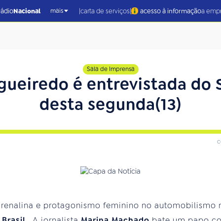
|
|
rádio
Nacional
carta de serviços
acesso à informação
a emp
mais
Sala de Imprensa
Figueiredo é entrevistada do
desta segunda(13)
c
adrenalina e protagonismo feminino no automobilismo
 Brasil
. A jornalista
Marina Machado
bate um papo co