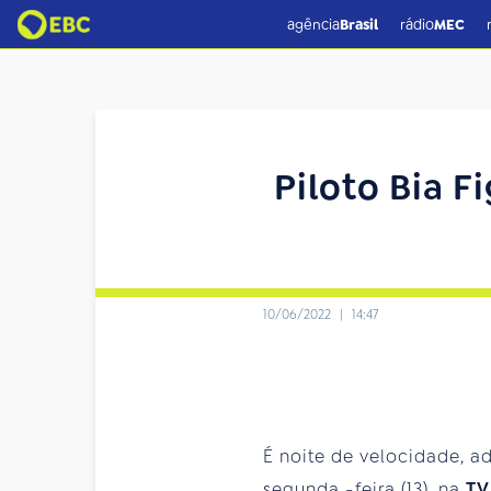
agência
Brasil
rádio
MEC
Piloto Bia 
10/06/2022
|
14:47
É noite de velocidade, 
segunda
-feira (13), na
TV