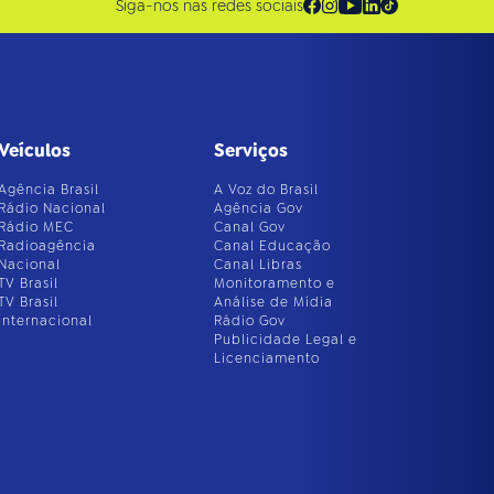
Siga-nos nas redes sociais
Veículos
Serviços
Agência Brasil
A Voz do Brasil
Rádio Nacional
Agência Gov
Rádio MEC
Canal Gov
Radioagência
Canal Educação
Nacional
Canal Libras
TV Brasil
Monitoramento e
TV Brasil
Análise de Mídia
Internacional
Rádio Gov
Publicidade Legal e
Licenciamento