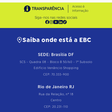
Acesso à
TRANSPARÊNCIA
Informação
Siga-nos nas redes sociais
Saiba onde está a EBC
SEDE: Brasília DF
SCS - Quadra 08 - Bloco B 50/60 - 1º Subsolo
Edifício Venâncio Shopping
CEP: 70.333-900
Rio de Janeiro RJ
Rua da Relação, nº 18
Centro
CEP: 20.231-110