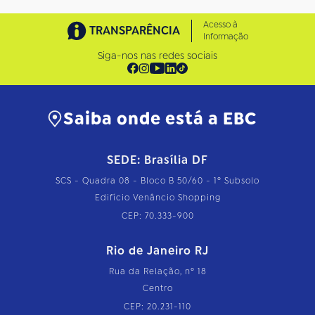
Acesso à
TRANSPARÊNCIA
Informação
Siga-nos nas redes sociais
Saiba onde está a EBC
SEDE: Brasília DF
SCS - Quadra 08 - Bloco B 50/60 - 1º Subsolo
Edifício Venâncio Shopping
CEP: 70.333-900
Rio de Janeiro RJ
Rua da Relação, nº 18
Centro
CEP: 20.231-110