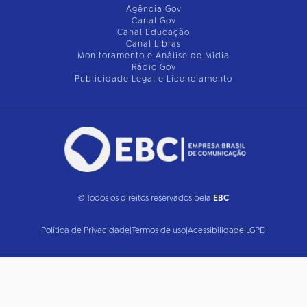
Agência Gov
Canal Gov
Canal Educação
Canal Libras
Monitoramento e Análise de Mídia
Rádio Gov
Publicidade Legal e Licenciamento
© Todos os direitos reservados pela
EBC
Política de Privacidade
|
Termos de uso
|
Acessibilidade
|
LGPD