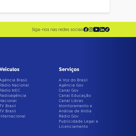
Siga-nos nas redes sociais
Veículos
Serviços
Agência Brasil
A Voz do Brasil
Rádio Nacional
Agência Gov
Rádio MEC
Canal Gov
Radioagência
Canal Educação
Nacional
Canal Libras
TV Brasil
Monitoramento e
TV Brasil
Análise de Mídia
Internacional
Rádio Gov
Publicidade Legal e
Licenciamento