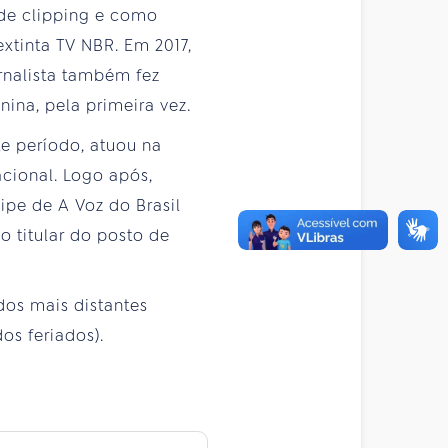
 de clipping e como
xtinta TV NBR. Em 2017,
ornalista também fez
nina, pela primeira vez.
te período, atuou na
acional. Logo após,
ipe de A Voz do Brasil
 titular do posto de
os mais distantes
os feriados).