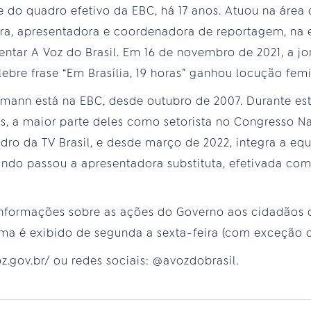
e do quadro efetivo da EBC, há 17 anos. Atuou na área
tora, apresentadora e coordenadora de reportagem, na e
entar A Voz do Brasil. Em 16 de novembro de 2021, a j
élebre frase “Em Brasília, 19 horas” ganhou locução femi
gmann está na EBC, desde outubro de 2007. Durante es
os, a maior parte deles como setorista no Congresso N
ro da TV Brasil, e desde março de 2022, integra a equ
do passou a apresentadora substituta, efetivada como
informações sobre as ações do Governo aos cidadãos d
ma é exibido de segunda a sexta-feira (com exceção d
oz.gov.br/ ou redes sociais: @avozdobrasil.