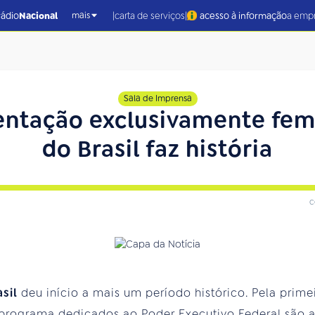
|
|
rádio
Nacional
carta de serviços
acesso à informação
a emp
mais
Sala de Imprensa
ntação exclusivamente femi
do Brasil faz história
c
asil
deu início a mais um período histórico. Pela prime
 programa dedicados ao Poder Executivo Federal são 