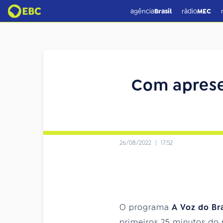
agência
Brasil
rádio
MEC
Com aprese
26/08/2022
|
17:52
O programa
A Voz do Br
primeiros 25 minutos do