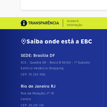
Acesso à
TRANSPARÊNCIA
Informação
Saiba onde está a EBC
SEDE: Brasília DF
SCS - Quadra 08 - Bloco B 50/60 - 1º Subsolo
Edifício Venâncio Shopping
CEP: 70.333-900
Rio de Janeiro RJ
Rua da Relação, nº 18
Centro
CEP: 20.231-110