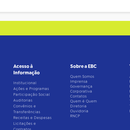
Acesso à
Sobre a EBC
Informação
Quem Somos
Imprensa
Institucional
Governança
Ações e Programas
Corporativa
Participação Social
Contatos
Auditorias
Quem é Quem
Convênios e
Diretoria
Ouvidoria
Transferências
RNCP
Receitas e Despesas
Licitações e
Contratos