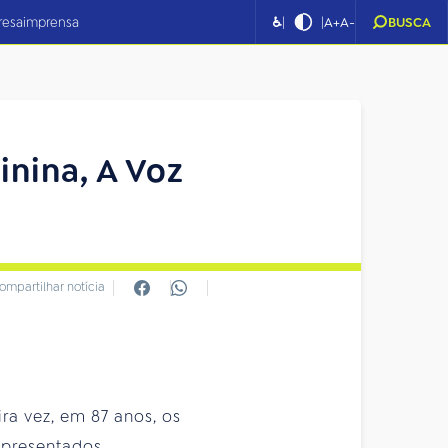
|
|
resa
imprensa
♿
A+
A-
BUSCA
nina, A Voz
ompartilhar notícia
ira vez, em 87 anos, os
apresentados