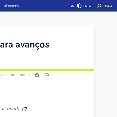
|
|
resa
imprensa
♿
A+
A-
BUSCA
ara avanços
ompartilhar notícia
 na
quarta
(7)