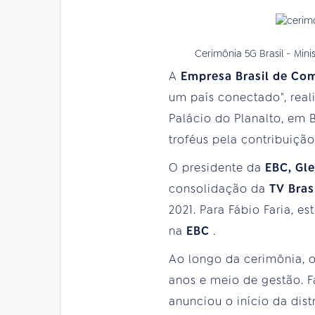
Cerimônia 5G Brasil - Min
A
Empresa Brasil de Co
um país conectado", rea
Palácio do Planalto, em B
troféus pela contribuiçã
O presidente da
EBC, Gl
consolidação da
TV Bras
2021. Para Fábio Faria, e
na
EBC
.
Ao longo da cerimônia, 
anos e meio de gestão. 
anunciou o início da dist