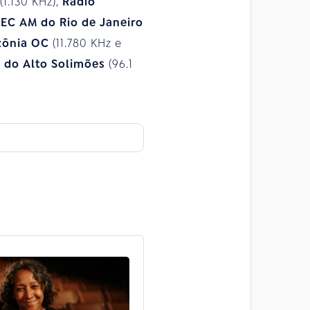
(1.130 KHz),
Rádio
MEC AM do Rio
de Janeiro
zônia OC
(11.780 KHz e
 do Alto Solimões
(96.1