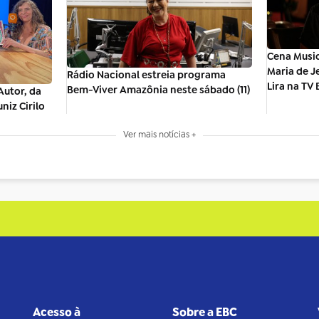
Cena Music
Maria de J
Rádio Nacional estreia programa
Lira na TV 
Bem-Viver Amazônia neste sábado (11)
utor, da
niz Cirilo
Ver mais notícias +
Acesso à
Sobre a EBC