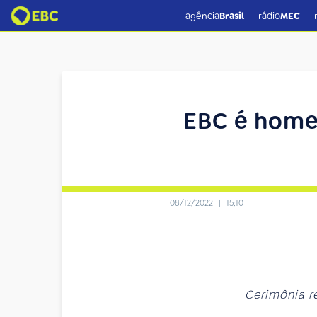
agência
Brasil
rádio
MEC
EBC é home
08/12/2022
|
15:10
Cerimônia r