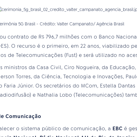
erimônia 5G Brasil - Crédito: Valter Campanato/ Agência Brasil
ou contrato de R$ 796,7 milhões com o Banco Nacion
S). O recurso é o primeiro, em 22 anos, viabilizado p
ços de Telecomunicações (Fust) e será utilizado no ace
s ministros da Casa Civil, Ciro Nogueira, da Educação,
erson Torres, da Ciência, Tecnologia e Inovações, Paul
 Faria Júnior. Os secretários do MCom, Estella Dantas 
Radiodifusão) e Nathalia Lobo (Telecomunicações) tam
 de Comunicação
talecer o sistema público de comunicação, a
EBC
é ge