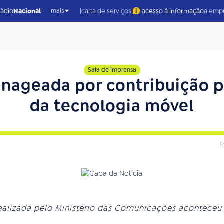
|
|
rádio
Nacional
carta de serviços
acesso à informação
a emp
mais
Sala de Imprensa
nageada por contribuição p
da tecnologia móvel
c
ealizada pelo Ministério das Comunicações aconteceu