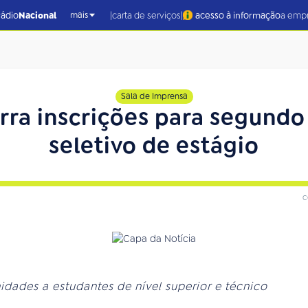
|
|
rádio
Nacional
carta de serviços
acesso à informação
a emp
mais
Sala de Imprensa
rra inscrições para segundo
seletivo de estágio
c
dades a estudantes de nível superior e técnico