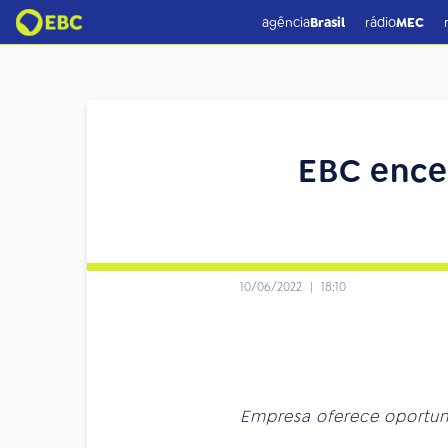
agência
Brasil
rádio
MEC
EBC ence
10/06/2022
|
18:10
Empresa oferece oportuni