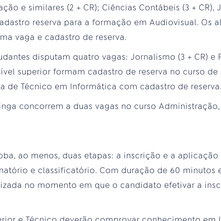
ão e similares (2 + CR); Ciências Contábeis (3 + CR), J
 cadastro reserva para a formação em Audiovisual. Os 
ma vaga e cadastro de reserva.
udantes disputam quatro vagas: Jornalismo (3 + CR) e P
nível superior formam cadastro de reserva no curso de
a de Técnico em Informática com cadastro de reserva
tinga concorrem a duas vagas no curso Administração
oba, ao menos, duas etapas: a inscrição e a aplicação
inatório e classificatório. Com duração de 60 minutos 
lizada no momento em que o candidato efetivar a ins
erior e Técnico deverão comprovar conhecimento em 