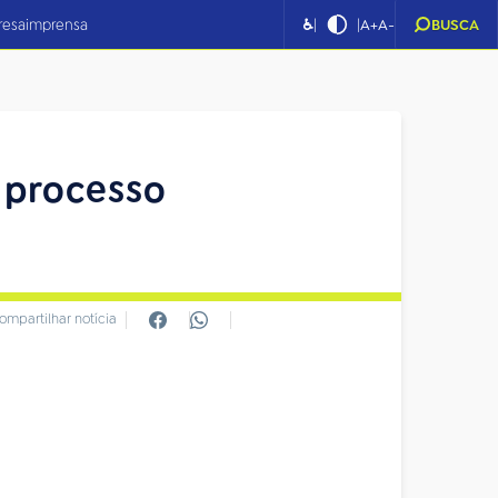
|
|
resa
imprensa
♿
A+
A-
BUSCA
 processo
ompartilhar notícia