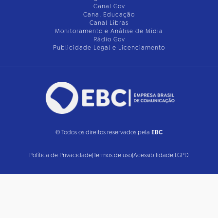
Canal Gov
Canal Educação
Canal Libras
Monitoramento e Análise de Mídia
Rádio Gov
Publicidade Legal e Licenciamento
© Todos os direitos reservados pela
EBC
Política de Privacidade
|
Termos de uso
|
Acessibilidade
|
LGPD