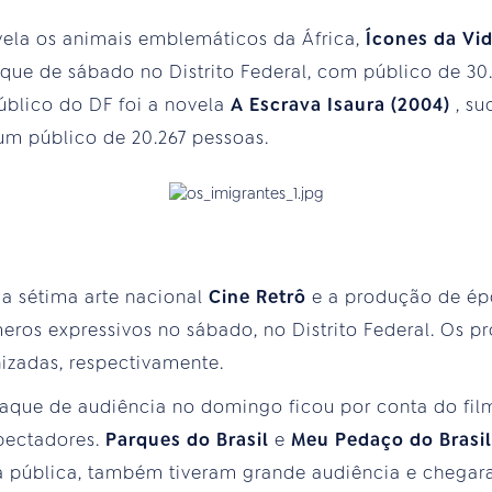
vela os animais emblemáticos da África,
Ícones da Vi
ue de sábado no Distrito Federal, com público de 30.
úblico do DF foi a novela
A Escrava Isaura (2004)
, s
um público de 20.267 pessoas.
a sétima arte nacional
Cine Retrô
e a produção de é
os expressivos no sábado, no Distrito Federal. Os p
nizadas, respectivamente.
staque de audiência no domingo ficou por conta do fi
xpectadores.
Parques do Brasil
e
Meu Pedaço do Brasi
a pública, também tiveram grande audiência e chegar