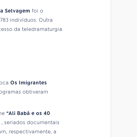
da Selvagem
foi o
783 indivíduos. Outra
ucesso da teledramaturgia
poca
Os Imigrantes
rogramas obtiveram
lme
“Ali Babá e os 40
l
, seriados documentais
am, respectivamente, a