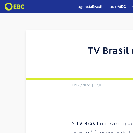
agência
Brasil
rádio
MEC
TV Brasil
10/06/2022
|
17:11
A
TV Brasil
obteve o quar
sábado (4) na praça do D