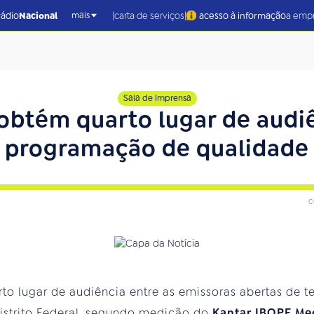
|
|
rádio
Nacional
carta de serviços
acesso à informação
a emp
mais
Sala de Imprensa
 obtém quarto lugar de aud
programação de qualidade
c
to lugar de audiência entre as emissoras abertas de t
istrito Federal, segundo medição do
Kantar IBOPE Me