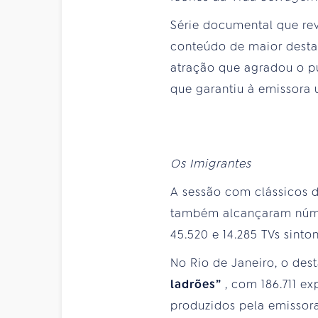
Série documental que re
conteúdo de maior destaq
atração que agradou o p
que garantiu à emissora 
Os Imigrantes
A sessão com clássicos d
também alcançaram númer
45.520 e 14.285 TVs sinto
No Rio de Janeiro, o de
ladrões”
, com 186.711 e
produzidos pela emissor