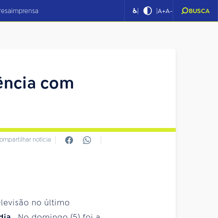
|
|
resa
imprensa
♿
A+
A-
BUSCA
iência com
ompartilhar notícia
elevisão no último
dia
. No domingo (5) foi a