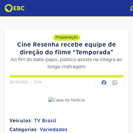
Programação
Cine Resenha recebe equipe de
direção do filme “Temporada”
Ao fim do bate-papo, público assiste na íntegra ao
longa-metragem
28/09/2023
|
15:06
Veículos
:
TV Brasil
Categorias
:
Variedades