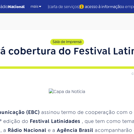
|
|
rádio
Nacional
carta de serviços
acesso à informação
a emp
mais
Sala de Imprensa
á cobertura do Festival Lat
c
municação (EBC)
assinou termo de cooperação com o In
16ª edição do
Festival Latinidades
, que tem como tema
l
, a
Rádio Nacional
e a
Agência Brasil
acompanharão o