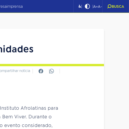
|
|
resa
imprensa
♿
A+
A-
BUSCA
inidades
ompartilhar notícia
stituto Afrolatinas para
 Bem Viver. Durante o
 evento considerado,