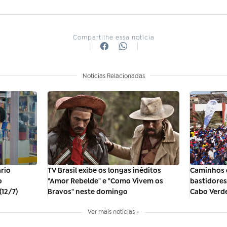
Compartilhe essa notícia
Notícias Relacionadas
TV Brasil exibe os longas inéditos
Caminhos 
ário
"Amor Rebelde" e "Como Vivem os
bastidores 
o
Bravos" neste domingo
Cabo Verd
(12/7)
Ver mais notícias +