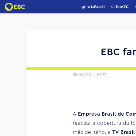
agência
Brasil
rádio
MEC
EBC far
05/07/2023
|
09:27
A
Empresa Brasil de Co
realizar a cobertura da 
mês de julho, a
TV Brasi