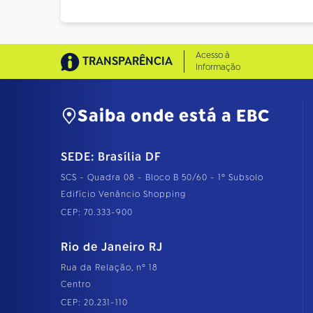
Acesso à
TRANSPARÊNCIA
Informação
Saiba onde está a EBC
SEDE: Brasília DF
SCS - Quadra 08 - Bloco B 50/60 - 1º Subsolo
Edifício Venâncio Shopping
CEP: 70.333-900
Rio de Janeiro RJ
Rua da Relação, nº 18
Centro
CEP: 20.231-110