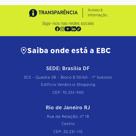
Acesso à
TRANSPARÊNCIA
Informação
Siga-nos nas redes sociais
Saiba onde está a EBC
SEDE: Brasília DF
SCS - Quadra 08 - Bloco B 50/60 - 1º Subsolo
Edifício Venâncio Shopping
CEP: 70.333-900
Rio de Janeiro RJ
Rua da Relação, nº 18
Centro
CEP: 20.231-110