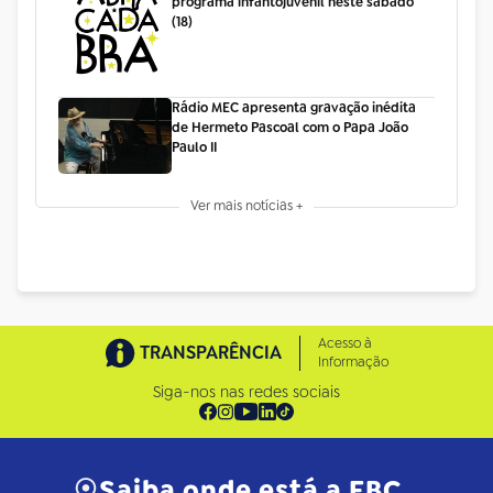
programa infantojuvenil neste sábado
(18)
Rádio MEC apresenta gravação inédita
de Hermeto Pascoal com o Papa João
Paulo II
Ver mais notícias +
Acesso à
TRANSPARÊNCIA
Informação
Siga-nos nas redes sociais
Saiba onde está a EBC