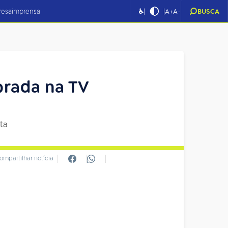
|
|
resa
imprensa
♿
A+
A-
BUSCA
orada na TV
sta
ompartilhar notícia