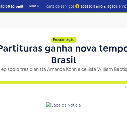
|
|
rádio
Nacional
carta de serviços
acesso à informação
a emp
mais
Programação
artituras ganha nova temp
Brasil
 episódio traz pianista Amanda Kohn e cellista William Bapti
c