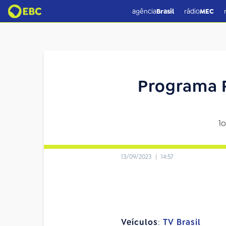
agência
Brasil
rádio
MEC
Programa P
1o
13/09/2023
|
14:57
Veículos
:
TV Brasil