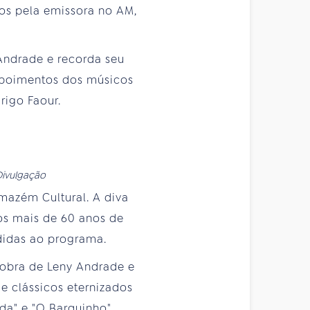
os pela emissora no AM,
Andrade e recorda seu
depoimentos dos músicos
rigo Faour.
Divulgação
mazém Cultural. A diva
os mais de 60 anos de
edidas ao programa.
a obra de Leny Andrade e
 clássicos eternizados
da" e "O Barquinho".