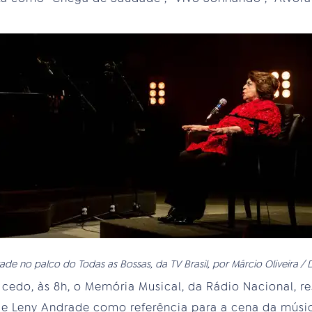
ade no palco do Todas as Bossas, da TV Brasil, por Márcio Oliveira / 
 cedo, às 8h, o Memória Musical, da Rádio Nacional, re
e Leny Andrade como referência para a cena da música