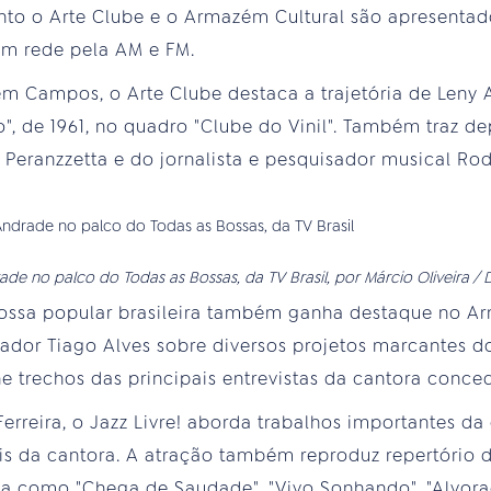
o o Arte Clube e o Armazém Cultural são apresentad
 em rede pela AM e FM.
 Campos, o Arte Clube destaca a trajetória de Leny 
o", de 1961, no quadro "Clube do Vinil". Também traz 
 Peranzzetta e do jornalista e pesquisador musical Rod
ade no palco do Todas as Bossas, da TV Brasil, por Márcio Oliveira / 
nossa popular brasileira também ganha destaque no Ar
ador Tiago Alves sobre diversos projetos marcantes d
ne trechos das principais entrevistas da cantora conc
erreira, o Jazz Livre! aborda trabalhos importantes d
 da cantora. A atração também reproduz repertório de
ta como "Chega de Saudade", "Vivo Sonhando", "Alvora