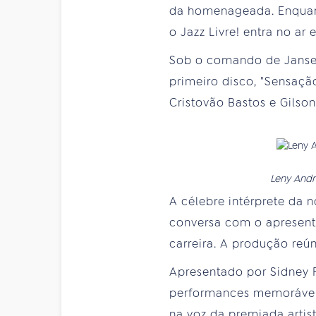
da homenageada. Enquant
o Jazz Livre! entra no ar
Sob o comando de Jansem
primeiro disco, "Sensaçã
Cristovão Bastos e Gilson
Leny Andr
A célebre intérprete da 
conversa com o apresent
carreira. A produção reú
Apresentado por Sidney F
performances memoráveis
na voz da premiada artis