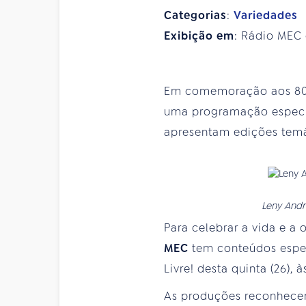
Categorias
:
Variedades
Exibição em
: Rádio MEC 
Em comemoração aos 80 
uma programação especial
apresentam edições temát
Leny Andr
Para celebrar a vida e a
MEC
tem conteúdos espec
Livre! desta quinta (26), 
As produções reconhecem