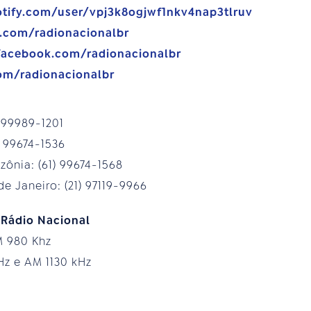
otify.com/user/vpj3k8ogjwf1nkv4nap3tlruv
e.com/radionacionalbr
facebook.com/radionacionalbr
com/radionacionalbr
) 99989-1201
) 99674-1536
ônia: (61) 99674-1568
e Janeiro: (21) 97119-9966
 Rádio Nacional
M 980 Khz
Hz e AM 1130 kHz