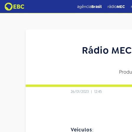
agência
Brasil
rádio
MEC
Rádio MEC
Produ
26/01/2023
|
12:45
Veículos
: