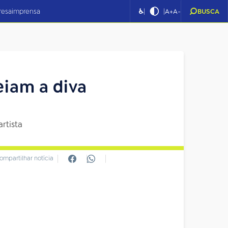
|
|
resa
imprensa
♿
A+
A-
BUSCA
iam a diva
rtista
ompartilhar notícia