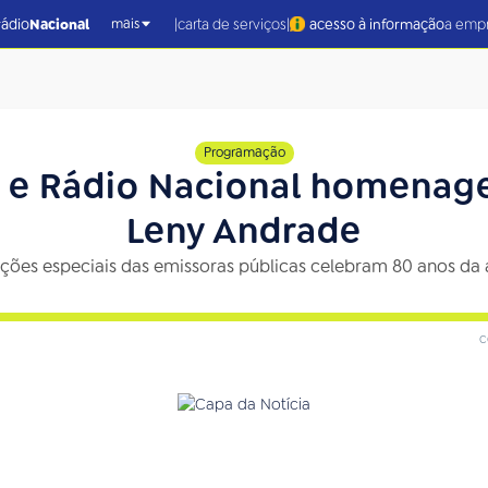
|
|
rádio
Nacional
carta de serviços
acesso à informação
a emp
mais
Programação
 e Rádio Nacional homenage
Leny Andrade
ções especiais das emissoras públicas celebram 80 anos da a
c