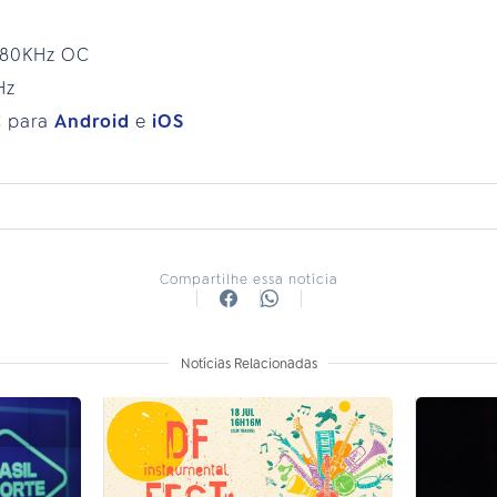
.180KHz OC
Hz
C para
Android
e
iOS
Compartilhe essa notícia
Notícias Relacionadas