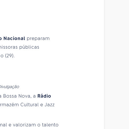
o Nacional
preparam
issoras públicas
o (29).
Divulgação
da Bossa Nova, a
Rádio
rmazém Cultural e Jazz
al e valorizam o talento