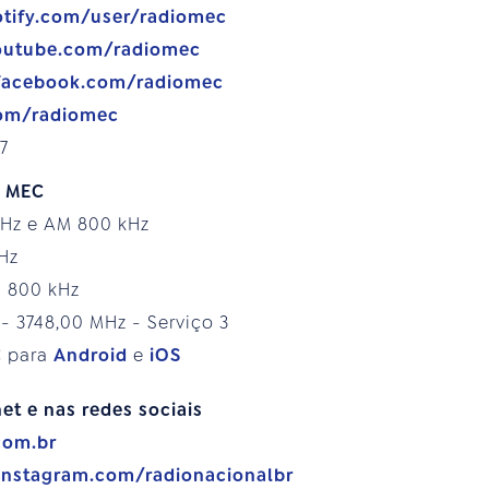
otify.com/user/radiomec
outube.com/radiomec
facebook.com/radiomec
.com/radiomec
7
o MEC
MHz e AM 800 kHz
MHz
M 800 kHz
 - 3748,00 MHz - Serviço 3
C para
Android
e
iOS
et e nas redes sociais
com.br
instagram.com/radionacionalbr