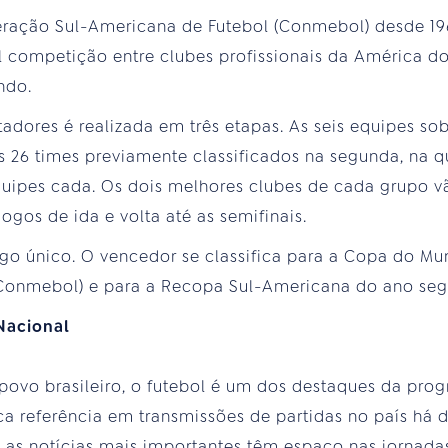
eração Sul-Americana de Futebol (Conmebol) desde 1
al competição entre clubes profissionais da América do
ndo.
tadores é realizada em três etapas. As seis equipes so
s 26 times previamente classificados na segunda, na q
ipes cada. Os dois melhores clubes de cada grupo vão
ogos de ida e volta até as semifinais.
ogo único. O vencedor se classifica para a Copa do M
Conmebol) e para a Recopa Sul-Americana do ano seg
Nacional
povo brasileiro, o futebol é um dos destaques da pr
ca referência em transmissões de partidas no país há 
 as notícias mais importantes têm espaço nas jornadas 