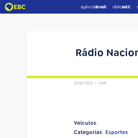
agência
Brasil
rádio
MEC
Rádio Nacio
27/06/2023
|
14:49
Veículos
:
Categorias
:
Esportes