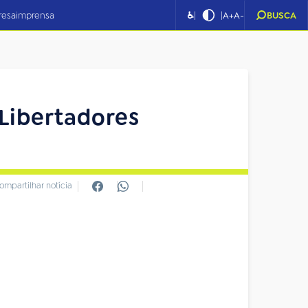
|
|
resa
imprensa
♿
A+
A-
BUSCA
Libertadores
ompartilhar notícia