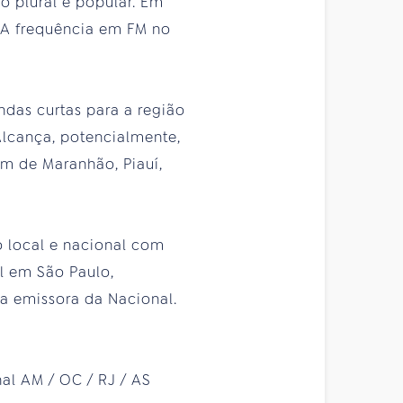
o plural e popular. Em
. A frequência em FM no
das curtas para a região
Alcança, potencialmente,
m de Maranhão, Piauí,
o local e nacional com
l em São Paulo,
ua emissora da Nacional.
nal AM / OC / RJ / AS