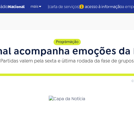
|
|
rádio
Nacional
carta de serviços
acesso à informação
a emp
mais
Programação
nal acompanha emoções da 
Partidas valem pela sexta e última rodada da fase de grupos
c