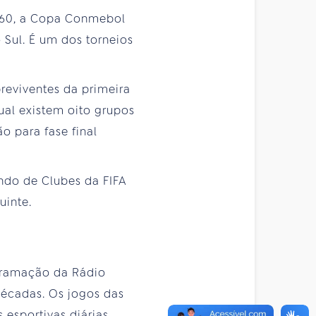
960, a Copa Conmebol
 Sul. É um dos torneios
breviventes da primeira
ual existem oito grupos
 para fase final
undo de Clubes da FIFA
uinte.
ogramação da Rádio
décadas. Os jogos das
esportivas diárias.