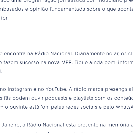
blico uma programação jornalística com noticiário pr
embasados e opinião fundamentada sobre o que acont
ior.
 encontra na Rádio Nacional. Diariamente no ar, os c
 que fazem sucesso na nova MPB. Fique ainda bem-info
.
no Instagram e no YouTube. A rádio marca presença a
 Os fãs podem ouvir podcasts e playlists com os cont
m o ouvinte está 'on' pelas redes sociais e pelo Whats
 Janeiro, a Rádio Nacional está presente na memória 