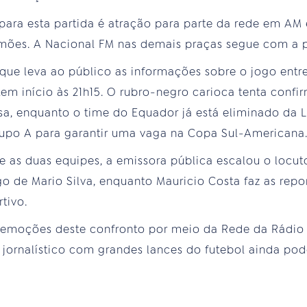
para esta partida é atração para parte da rede em AM
limões. A Nacional FM nas demais praças segue com a
 que leva ao público as informações sobre o jogo entr
em início às 21h15. O rubro-negro carioca tenta confir
asa, enquanto o time do Equador já está eliminado da 
rupo A para garantir uma vaga na Copa Sul-Americana
tre as duas equipes, a emissora pública escalou o locu
o de Mario Silva, enquanto Mauricio Costa faz as repor
tivo.
 emoções deste confronto por meio da Rede da Rádio N
 jornalístico com grandes lances do futebol ainda p