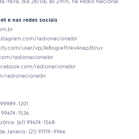
a-feira, dia 28/06, às 21h15, na Rádio Nacional
et e nas redes sociais
com.br
instagram.com/radionacionalbr
otify.com/user/vpj3k8ogjwf1nkv4nap3tlruv
.com/radionacionalbr
acebook.com/radionacionalbr
com/radionacionalbr
) 99989-1201
) 99674-1536
ônia: (61) 99674-1568
e Janeiro: (21) 97119-9966