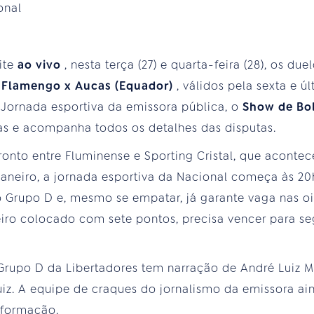
onal
ite
ao vivo
, nesta terça (27) e quarta-feira (28), os due
e
Flamengo x Aucas (Equador)
, válidos pela sexta e 
. Jornada esportiva da emissora pública, o
Show de Bo
as e acompanha todos os detalhes das disputas.
onto entre Fluminense e Sporting Cristal, que acontec
aneiro, a jornada esportiva da Nacional começa às 2
do Grupo D e, mesmo se empatar, já garante vaga nas oi
eiro colocado com sete pontos, precisa vencer para s
 Grupo D da Libertadores tem narração de André Luiz 
uiz. A equipe de craques do jornalismo da emissora a
nformação.