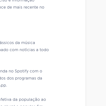
eciso e informação
ece de mais recente no
lássicos da música
rmado com notícias a todo
inda no Spotify com o
eúdos dos programas da
App.
afetiva da população ao