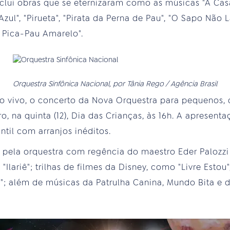
clui obras que se eternizaram como as músicas "A Casa"
zul", "Pirueta", "Pirata da Perna de Pau", "O Sapo Não L
o Pica-Pau Amarelo".
Orquestra Sinfônica Nacional, por Tânia Rego / Agência Brasil
ao vivo, o concerto da Nova Orquestra para pequenos, d
ro, na quinta (12), Dia das Crianças, às 16h. A apresen
ntil com arranjos inéditos.
o pela orquestra com regência do maestro Eder Palozzi
Ilariê"; trilhas de filmes da Disney, como "Livre Estou"
y"; além de músicas da Patrulha Canina, Mundo Bita e d