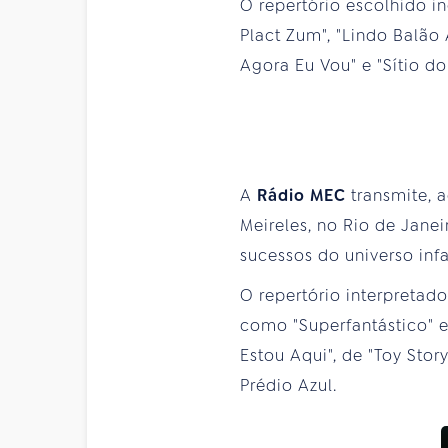
O repertório escolhido in
Plact Zum", "Lindo Balão A
Agora Eu Vou" e "Sítio d
A
Rádio MEC
transmite, 
Meireles, no Rio de Janei
sucessos do universo infa
O repertório interpretad
como "Superfantástico" e "
Estou Aqui", de "Toy Stor
Prédio Azul.