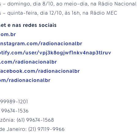
s – domingo, dia 8/10, ao meio-dia, na Rádio Nacional
 – quinta-feira, dia 12/10, às 16h, na Rádio MEC
et e nas redes sociais
com.br
instagram.com/radionacionalbr
otify.com/user/vpj3k8ogjwf1nkv4nap3tlruv
e.com/radionacionalbr
facebook.com/radionacionalbr
com/radionacionalbr
) 99989-1201
) 99674-1536
ônia: (61) 99674-1568
e Janeiro: (21) 97119-9966