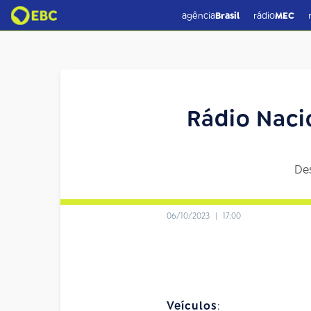
agência
Brasil
rádio
MEC
Rádio Naci
Des
06/10/2023
|
17:00
Veículos
: