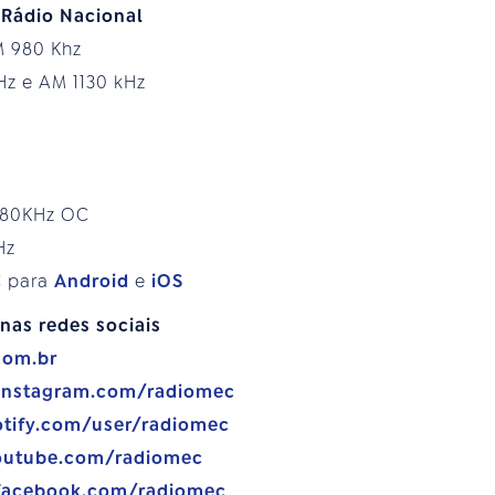
 Rádio Nacional
M 980 Khz
Hz e AM 1130 kHz
.180KHz OC
Hz
C para
Android
e
iOS
nas redes sociais
com.br
.instagram.com/radiomec
otify.com/user/radiomec
outube.com/radiomec
facebook.com/radiomec