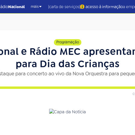
|
|
rádio
Nacional
carta de serviços
acesso à informação
a emp
mais
Programação
onal e Rádio MEC apresenta
para Dia das Crianças
taque para concerto ao vivo da Nova Orquestra para peque
c