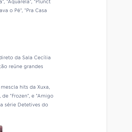
, "Aquarela", "Plunct
ava o Pé", "Pra Casa
ireto da Sala Cecília
tação reúne grandes
 mescla hits da Xuxa,
, de "Frozen", e "Amigo
a série Detetives do