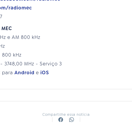
.com/radiomec
7
o MEC
MHz e AM 800 kHz
MHz
M 800 kHz
 - 3748,00 MHz - Serviço 3
C para
Android
e
iOS
Compartilhe essa notícia