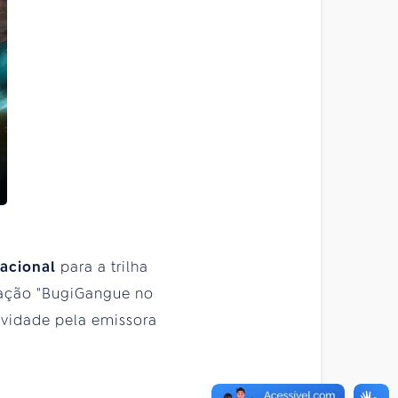
Nacional
para a trilha
imação "BugiGangue no
ividade pela emissora