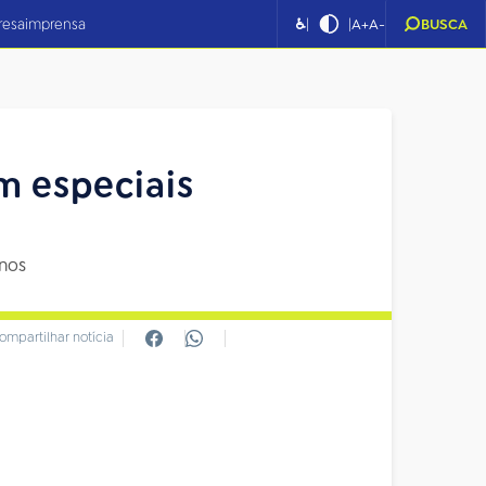
|
|
resa
imprensa
♿
A+
A-
BUSCA
m especiais
nos
ompartilhar notícia