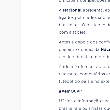
principais competições e
A
Nacional
apresenta, a
ligados pelo rádio, site
brasileiros. O destaque d
com a tabela.
Antes e depois dos confr
placar nas ondas da
Nac
um rico debate em produ
A ideia é oferecer ao pú
relevante, comentários 
futebol do país e no exter
#VemOuvir
Música e informação voc
brasileira e os artistas