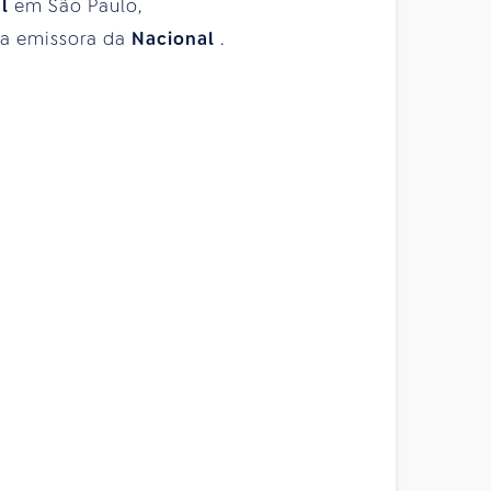
al
em São Paulo,
sua emissora da
Nacional
.