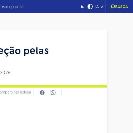
|
|
resa
imprensa
♿
A+
A-
BUSCA
eção pelas
 2026
ompartilhar notícia