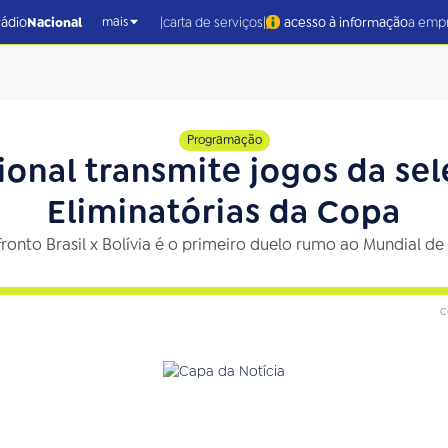
|
|
rádio
Nacional
carta de serviços
acesso à informação
a emp
mais
Programação
ional transmite jogos da sel
Eliminatórias da Copa
ronto Brasil x Bolívia é o primeiro duelo rumo ao Mundial de
c