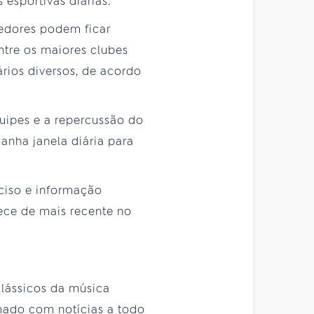
esportivas diárias.
cedores podem ficar
ntre os maiores clubes
ários diversos, de acordo
quipes e a repercussão do
ganha janela diária para
eciso e informação
ece de mais recente no
 clássicos da música
rmado com notícias a todo