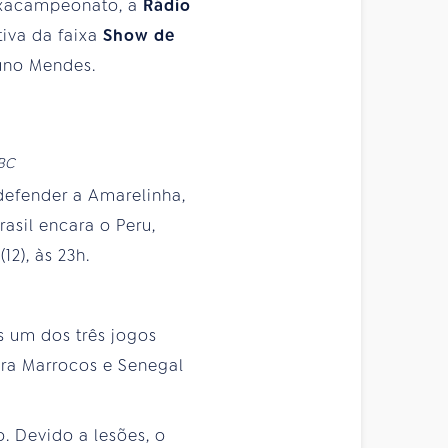
 hexacampeonato, a
Rádio
tiva da faixa
Show de
runo Mendes.
EBC
efender a Amarelinha,
asil encara o Peru,
12), às 23h.
s um dos três jogos
ara Marrocos e Senegal
. Devido a lesões, o