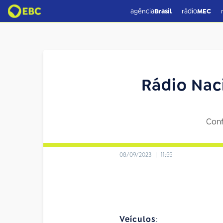
agência
Brasil
rádio
MEC
Rádio Nac
Conf
08/09/2023
|
11:55
Veículos
: