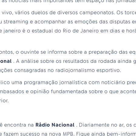
 as notícias mais importantes têm espaço nas jornadas 
o vivo, vários duelos de diversos campeonatos. Os tor
 ou streaming e acompanhar as emoções das disputas e
e janeiro é o estadual do Rio de Janeiro em dias e hor
ontos, o ouvinte se informa sobre a preparação das e
ional
. A análise sobre os resultados da rodada ainda 
ções consagradas no radiojornalismo esportivo.
blico uma programação jornalística com noticiário pr
embasados e opinião fundamentada sobre o que acont
ior.
ê encontra na
Rádio Nacional
. Diariamente no ar, os
 que fazem sucesso na nova MPB. Fique ainda bem-info