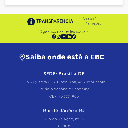
Acesso à
TRANSPARÊNCIA
Informação
Siga-nos nas redes sociais
Saiba onde está a EBC
SEDE: Brasília DF
SCS - Quadra 08 - Bloco B 50/60 - 1º Subsolo
Edifício Venâncio Shopping
CEP: 70.333-900
Rio de Janeiro RJ
Rua da Relação, nº 18
Centro