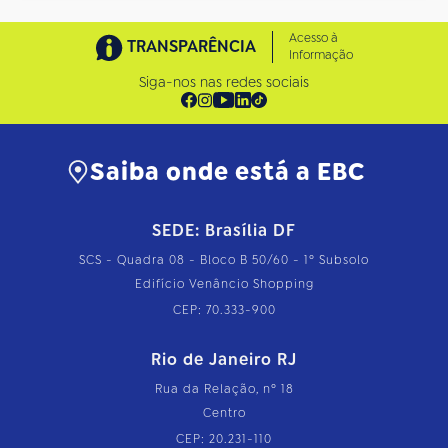
Acesso à
TRANSPARÊNCIA
Informação
Siga-nos nas redes sociais
Saiba onde está a EBC
SEDE: Brasília DF
SCS - Quadra 08 - Bloco B 50/60 - 1º Subsolo
Edifício Venâncio Shopping
CEP: 70.333-900
Rio de Janeiro RJ
Rua da Relação, nº 18
Centro
CEP: 20.231-110