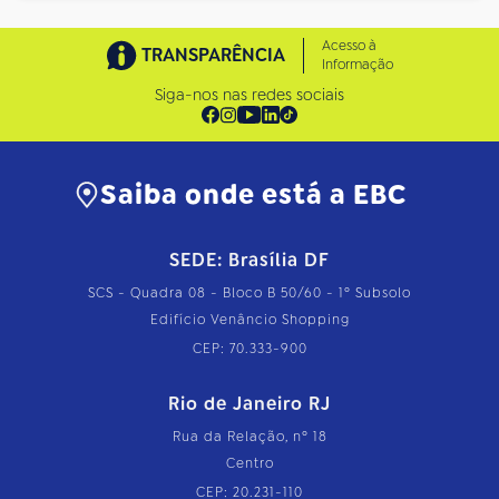
Acesso à
TRANSPARÊNCIA
Informação
Siga-nos nas redes sociais
Saiba onde está a EBC
SEDE: Brasília DF
SCS - Quadra 08 - Bloco B 50/60 - 1º Subsolo
Edifício Venâncio Shopping
CEP: 70.333-900
Rio de Janeiro RJ
Rua da Relação, nº 18
Centro
CEP: 20.231-110