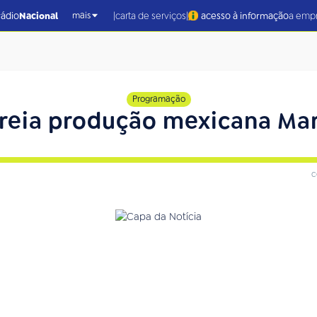
|
|
rádio
Nacional
carta de serviços
acesso à informação
a emp
mais
Programação
streia produção mexicana Ma
c
a