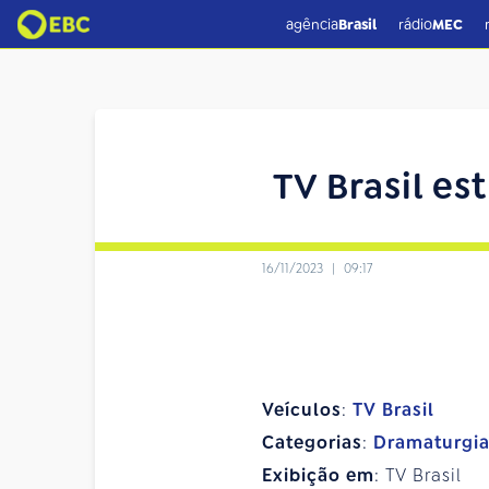
agência
Brasil
rádio
MEC
TV Brasil e
16/11/2023
|
09:17
Veículos
:
TV Brasil
Categorias
:
Dramaturgi
Exibição em
: TV Brasil