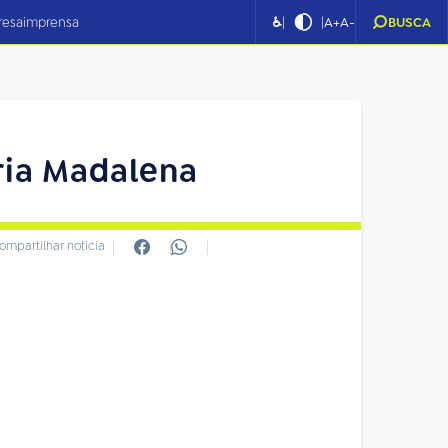
|
|
resa
imprensa
♿
A+
A-
BUSCA
ria Madalena
ompartilhar notícia