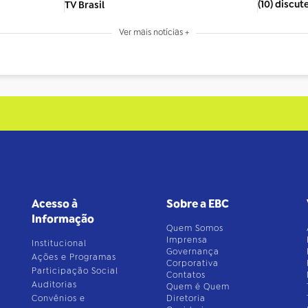
(10) discut
TV Brasil
Ver mais notícias +
Acesso à
Sobre a EBC
Informação
Quem Somos
Imprensa
Institucional
Governança
Ações e Programas
Corporativa
Participação Social
Contatos
Auditorias
Quem é Quem
Convênios e
Diretoria