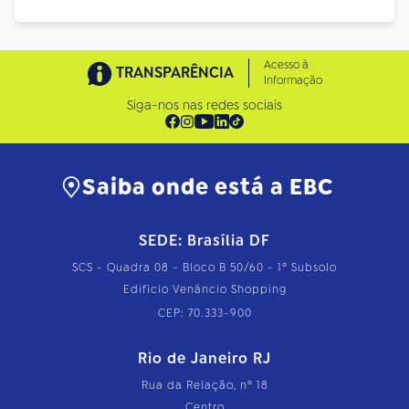
Acesso à
TRANSPARÊNCIA
Informação
Siga-nos nas redes sociais
Saiba onde está a EBC
SEDE: Brasília DF
SCS - Quadra 08 - Bloco B 50/60 - 1º Subsolo
Edifício Venâncio Shopping
CEP: 70.333-900
Rio de Janeiro RJ
Rua da Relação, nº 18
Centro