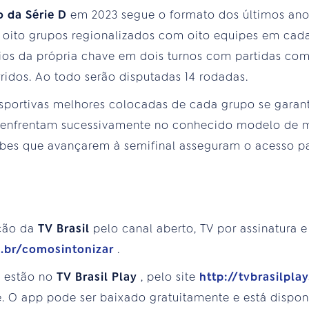
o da Série D
em 2023 segue o formato dos últimos ano
oito grupos regionalizados com oito equipes em cada.
ios da própria chave em dois turnos com partidas com
ridos. Ao todo serão disputadas 14 rodadas.
sportivas melhores colocadas de cada grupo se garan
se enfrentam sucessivamente no conhecido modelo de
lubes que avançarem à semifinal asseguram o acesso pa
ção da
TV
Brasil
pelo canal aberto, TV por assinatura e
m.br/comosintonizar
.
s estão no
TV
Brasil Play
, pelo site
http://tvbrasilpla
. O app pode ser baixado gratuitamente e está disponí