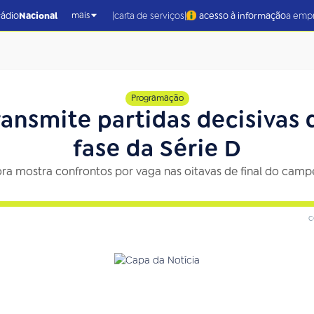
|
|
rádio
Nacional
carta de serviços
acesso à informação
a emp
mais
Programação
transmite partidas decisivas
fase da Série D
ra mostra confrontos por vaga nas oitavas de final do cam
c