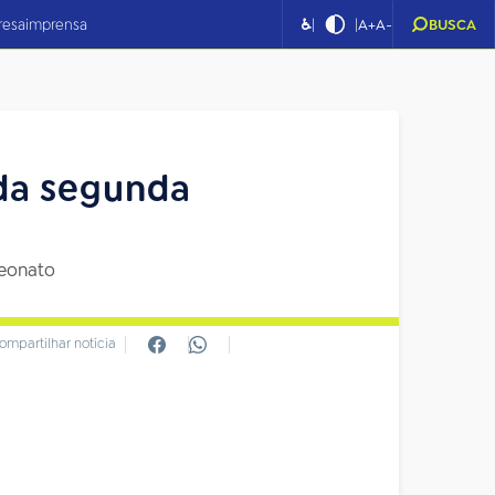
|
|
resa
imprensa
♿
A+
A-
BUSCA
 da segunda
peonato
ompartilhar notícia