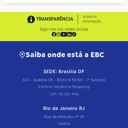
Acesso à
TRANSPARÊNCIA
Informação
Siga-nos nas redes sociais
Saiba onde está a EBC
SEDE: Brasília DF
SCS - Quadra 08 - Bloco B 50/60 - 1º Subsolo
Edifício Venâncio Shopping
CEP: 70.333-900
Rio de Janeiro RJ
Rua da Relação, nº 18
Centro