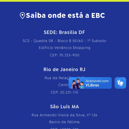
Saiba onde está a EBC
SEDE: Brasília DF
SCS - Quadra 08 - Bloco B 50/60 - 1º Subsolo
Edifício Venâncio Shopping
CEP: 70.333-900
Rio de Janeiro RJ
Rua da Relação, nº 18
Centro
CEP: 20.231-110
São Luís MA
Rua Armando Vieira da Silva, nº 126
Bairro de Fátima