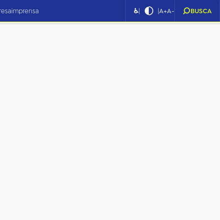
|
|
resa
imprensa
♿
A+
A-
BUSCA