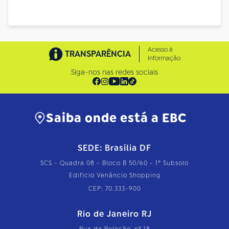
Acesso à
TRANSPARÊNCIA
Informação
Siga-nos nas redes sociais
Saiba onde está a EBC
SEDE: Brasília DF
SCS - Quadra 08 - Bloco B 50/60 - 1º Subsolo
Edifício Venâncio Shopping
CEP: 70.333-900
Rio de Janeiro RJ
Rua da Relação, nº 18