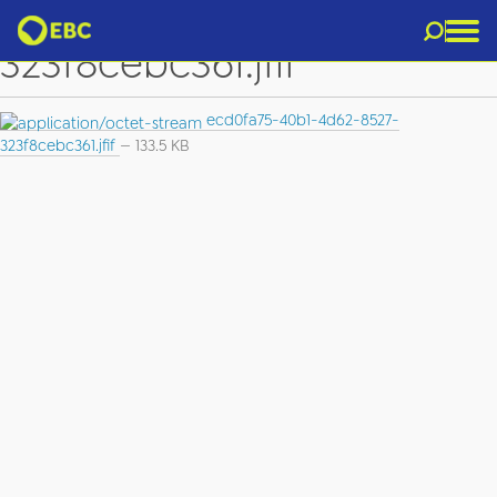
ecd0fa75-40b1-4d62-8527-
323f8cebc361.jfif
ecd0fa75-40b1-4d62-8527-
323f8cebc361.jfif
— 133.5 KB