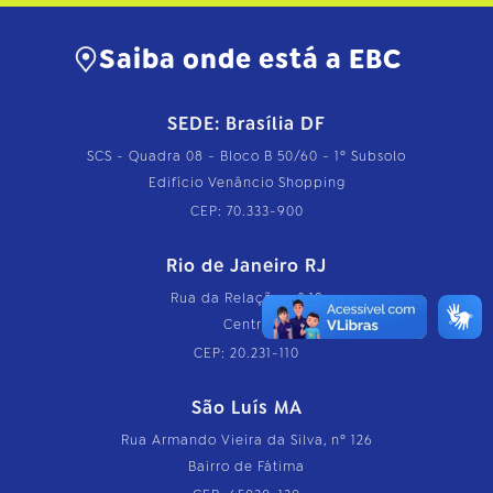
Saiba onde está a EBC
SEDE: Brasília DF
SCS - Quadra 08 - Bloco B 50/60 - 1º Subsolo
Edifício Venâncio Shopping
CEP: 70.333-900
Rio de Janeiro RJ
Rua da Relação, nº 18
Centro
CEP: 20.231-110
São Luís MA
Rua Armando Vieira da Silva, nº 126
Bairro de Fátima