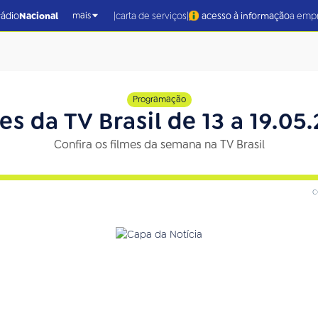
|
|
rádio
Nacional
carta de serviços
acesso à informação
a emp
mais
Programação
es da TV Brasil de 13 a 19.05
Confira os filmes da semana na TV Brasil
c