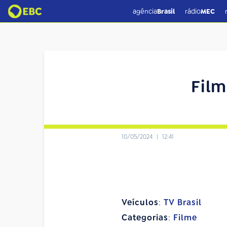
agência
Brasil
rádio
MEC
Film
10/05/2024
|
12:41
Veículos
:
TV Brasil
Categorias
:
Filme