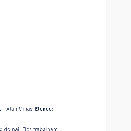
ro
: Alan Minas.
Elenco:
 e do pai. Eles trabalham