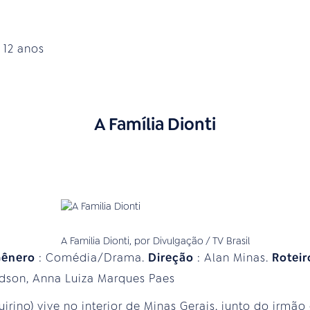
:
12 anos
A Família Dionti
A Familia Dionti, por Divulgação / TV Brasil
Gênero
: Comédia/Drama.
Direção
: Alan Minas.
Rotei
Edson, Anna Luiza Marques Paes
irino) vive no interior de Minas Gerais, junto do irmão