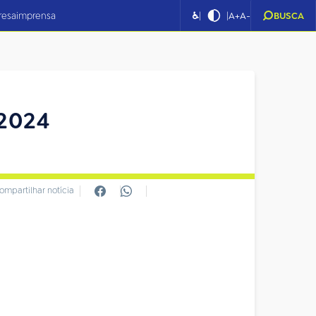
|
|
resa
imprensa
♿
A+
A-
BUSCA
.2024
ompartilhar notícia