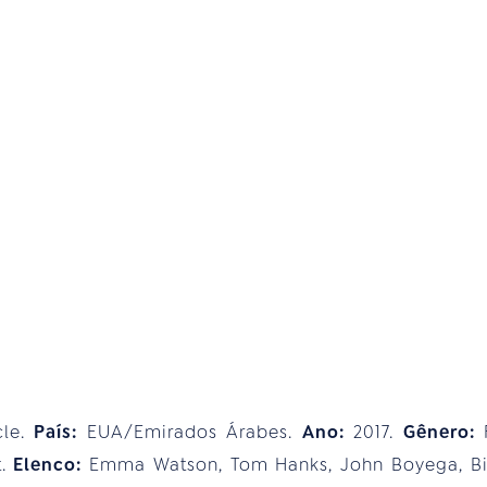
cle.
País:
EUA/Emirados Árabes.
Ano:
2017.
Gênero:
F
t.
Elenco:
Emma Watson, Tom Hanks, John Boyega, Bill