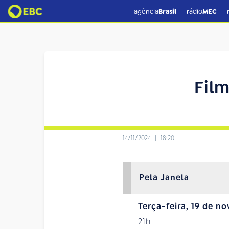
agência
Brasil
rádio
MEC
Film
14/11/2024
|
18:20
Pela Janela
Terça-feira, 19 de n
21h