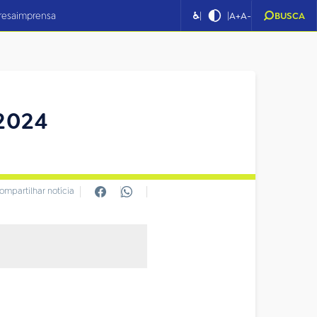
|
|
resa
imprensa
♿
A+
A-
BUSCA
.2024
ompartilhar notícia