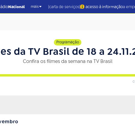
|
|
rádio
Nacional
carta de serviços
acesso à informação
a emp
mais
Programação
es da TV Brasil de 18 a 24.11
Confira os filmes da semana na TV Brasil
c
ovembro