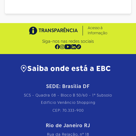
Acesso à
TRANSPARÊNCIA
Informação
Siga-nos nas redes sociais
Saiba onde está a EBC
SEDE: Brasília DF
SCS - Quadra 08 - Bloco B 50/60 - 1º Subsolo
Edifício Venâncio Shopping
CEP: 70.333-900
Rio de Janeiro RJ
Rua da Relação, nº 18