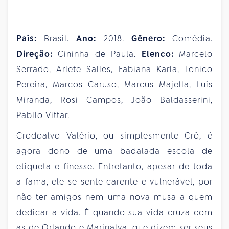
País:
Brasil.
Ano:
2018.
Gênero:
Comédia.
Direção:
Cininha de Paula.
Elenco:
Marcelo
Serrado, Arlete Salles, Fabiana Karla, Tonico
Pereira, Marcos Caruso, Marcus Majella, Luís
Miranda, Rosi Campos, João Baldasserini,
Pabllo Vittar.
Crodoalvo Valério, ou simplesmente Crô, é
agora dono de uma badalada escola de
etiqueta e finesse. Entretanto, apesar de toda
a fama, ele se sente carente e vulnerável, por
não ter amigos nem uma nova musa a quem
dedicar a vida. É quando sua vida cruza com
as de Orlando e Marinalva, que dizem ser seus